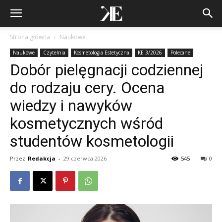
Strona główna
Naukowe
Naukowe
Czytelnia
Kosmetologia Estetyczna
KE 3/2026
Polecane
Dobór pielęgnacji codziennej
do rodzaju cery. Ocena
wiedzy i nawyków
kosmetycznych wśród
studentów kosmetologii
Przez
Redakcja
-
29 czerwca 2026
545
0