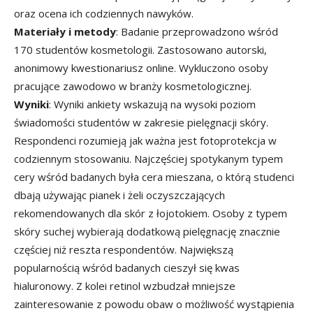
oraz ocena ich codziennych nawyków.
Materiały i metody
: Badanie przeprowadzono wśród
170 studentów kosmetologii. Zastosowano autorski,
anonimowy kwestionariusz online. Wykluczono osoby
pracujące zawodowo w branży kosmetologicznej.
Wyniki
: Wyniki ankiety wskazują na wysoki poziom
świadomości studentów w zakresie pielęgnacji skóry.
Respondenci rozumieją jak ważna jest fotoprotekcja w
codziennym stosowaniu. Najczęściej spotykanym typem
cery wśród badanych była cera mieszana, o którą studenci
dbają używając pianek i żeli oczyszczających
rekomendowanych dla skór z łojotokiem. Osoby z typem
skóry suchej wybierają dodatkową pielęgnację znacznie
częściej niż reszta respondentów. Największą
popularnością wśród badanych cieszył się kwas
hialuronowy. Z kolei retinol wzbudzał mniejsze
zainteresowanie z powodu obaw o możliwość wystąpienia