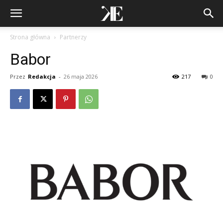
Strona główna
Partnerzy
Babor
Przez
Redakcja
-
26 maja 2026
217
0