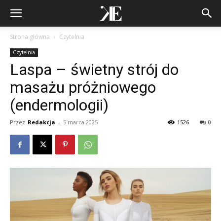
Strona główna
Czytelnia
Czytelnia
Laspa – świetny strój do
masażu próżniowego
(endermologii)
Przez
Redakcja
-
5 marca 2025
1526
0