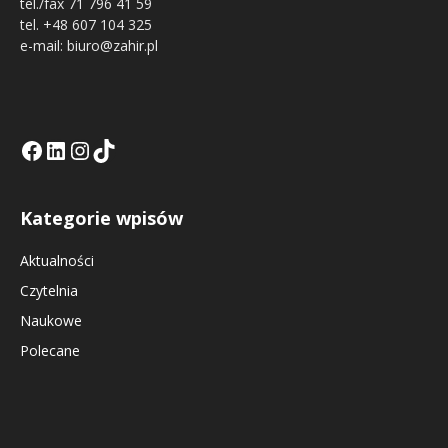
tel./fax 71 796 41 59
tel. +48 607 104 325
e-mail: biuro@zahir.pl
Facebook
LinkedIn
Tik Tok KE
Instagramm KE
Kategorie wpisów
Aktualności
Czytelnia
Naukowe
Polecane