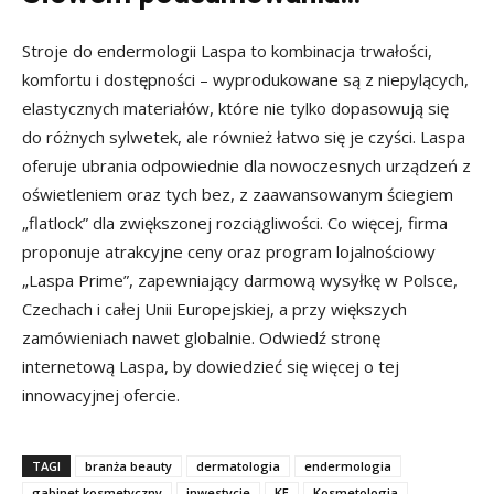
Stroje do endermologii Laspa to kombinacja trwałości,
komfortu i dostępności – wyprodukowane są z niepylących,
elastycznych materiałów, które nie tylko dopasowują się
do różnych sylwetek, ale również łatwo się je czyści. Laspa
oferuje ubrania odpowiednie dla nowoczesnych urządzeń z
oświetleniem oraz tych bez, z zaawansowanym ściegiem
„flatlock” dla zwiększonej rozciągliwości. Co więcej, firma
proponuje atrakcyjne ceny oraz program lojalnościowy
„Laspa Prime”, zapewniający darmową wysyłkę w Polsce,
Czechach i całej Unii Europejskiej, a przy większych
zamówieniach nawet globalnie. Odwiedź stronę
internetową Laspa, by dowiedzieć się więcej o tej
innowacyjnej ofercie.
TAGI
branża beauty
dermatologia
endermologia
gabinet kosmetyczny
inwestycje
KE
Kosmetologia