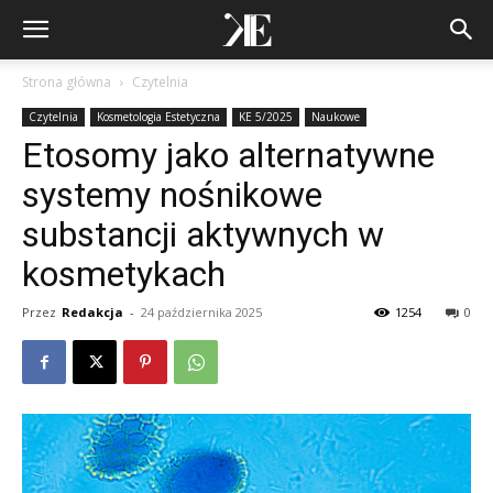
Strona główna
Czytelnia
Czytelnia
Kosmetologia Estetyczna
KE 5/2025
Naukowe
Etosomy jako alternatywne
systemy nośnikowe
substancji aktywnych w
kosmetykach
Przez
Redakcja
-
24 października 2025
1254
0