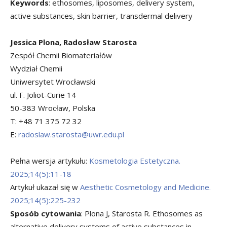
Keywords
: ethosomes, liposomes, delivery system,
active substances, skin barrier, transdermal delivery
Jessica Plona, Radosław Starosta
Zespół Chemii Biomateriałów
Wydział Chemii
Uniwersytet Wrocławski
ul. F. Joliot-Curie 14
50-383 Wrocław, Polska
T: +48 71 375 72 32
E:
radoslaw.starosta@uwr.edu.pl
Pełna wersja artykułu:
Kosmetologia Estetyczna.
2025;14(5):11-18
Artykuł ukazał się w
Aesthetic Cosmetology and Medicine.
2025;14(5):225-232
Sposób cytowania
: Plona J, Starosta R. Ethosomes as
alternative delivery systems of active substances in