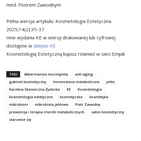
med. Piotrem Zawodnym
Pełna wersja artykułu: Kosmetologia Estetyczna.
2025;14(2):35-37
Inne wydania KE w wersji drukowanej lub cyfrowej
dostępne w
sklepie KE
Kosmetologię Estetyczną kupisz również w sieci Empik
TAGI
Akkermansia muciniphila
anti-aging
gabinet kosmetyczny
homeostaza metaboliczna
jelito
Karolina Skonieczna-Żydecka
KE
Kosmetologia
kosmetologia estetyczna
kosmetyczka
kosmetyka
mikrobiom
mikrobiota jelitowa
Piotr Zawodny
prewencja i terapia chorób metabolicznych
salon kosmetyczny
starzenie się