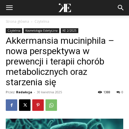
Strona główna
Czytelnia
Czytelnia
Kosmetologia Estetyczna
KE 2/2025
Akkermansia muciniphila –
nowa perspektywa w
prewencji i terapii chorób
metabolicznych oraz
starzenia się
Przez
Redakcja
-
30 kwietnia 2025
1388
0