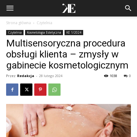
Strona główna
Czytelnia
Czytelnia
Kosmetologia Estetyczna
KE 1/2024
Multisensoryczna procedura
obsługi klienta – zmysły w
gabinecie kosmetologicznym
Przez
Redakcja
-
28 lutego 2024
1038
0