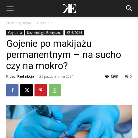
Strona główna
Czytelnia
Czytelnia
Kosmetologia Estetyczna
KE 5/2024
Gojenie po makijażu
permanentnym – na sucho
czy na mokro?
Przez
Redakcja
-
25 października 2024
1208
0