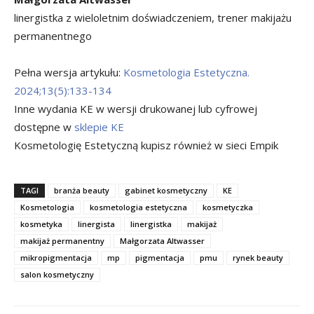
linergistka z wieloletnim doświadczeniem, trener makijażu
permanentnego
Pełna wersja artykułu:
Kosmetologia Estetyczna.
2024;13(5):133-134
Inne wydania KE w wersji drukowanej lub cyfrowej
dostępne w
sklepie KE
Kosmetologię Estetyczną kupisz również w sieci Empik
TAGI
branża beauty
gabinet kosmetyczny
KE
Kosmetologia
kosmetologia estetyczna
kosmetyczka
kosmetyka
linergista
linergistka
makijaż
makijaż permanentny
Małgorzata Altwasser
mikropigmentacja
mp
pigmentacja
pmu
rynek beauty
salon kosmetyczny