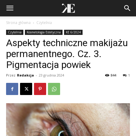
Strona główna
Czytelnia
Czytelnia
Kosmetologia Estetyczna
KE 6/2024
Aspekty techniczne makijażu
permanentnego. Cz. 3.
Pigmentacja powiek
Przez
Redakcja
-
23 grudnia 2024
844
1