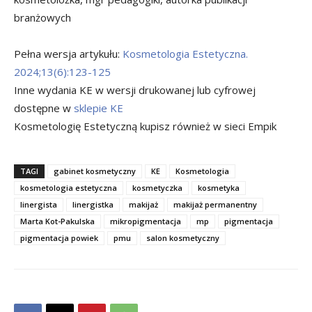
branżowych
Pełna wersja artykułu:
Kosmetologia Estetyczna.
2024;13(6):123-125
Inne wydania KE w wersji drukowanej lub cyfrowej
dostępne w
sklepie KE
Kosmetologię Estetyczną kupisz również w sieci Empik
TAGI
gabinet kosmetyczny
KE
Kosmetologia
kosmetologia estetyczna
kosmetyczka
kosmetyka
linergista
linergistka
makijaż
makijaż permanentny
Marta Kot-Pakulska
mikropigmentacja
mp
pigmentacja
pigmentacja powiek
pmu
salon kosmetyczny