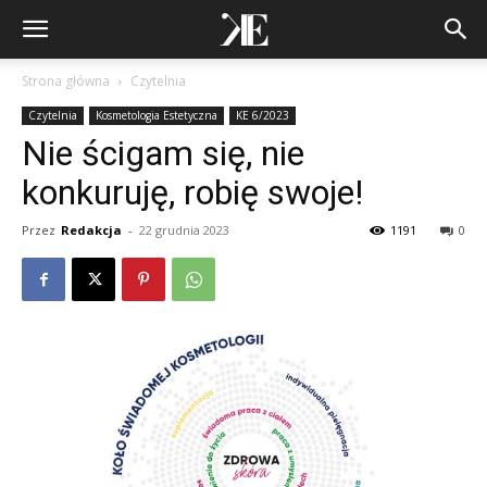
Strona główna
Czytelnia
Czytelnia
Kosmetologia Estetyczna
KE 6/2023
Nie ścigam się, nie
konkuruję, robię swoje!
Przez
Redakcja
-
22 grudnia 2023
1191
0