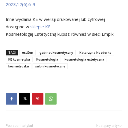
2023;12(6):6-9
Inne wydania KE w wersji drukowanej lub cyfrowej
dostępne w
sklepie KE
Kosmetologię Estetyczną kupisz również w sieci Empik
TAGI
estGen
gabinet kosmetyczny
Katarzyna Nozderko
KE kosmetyka
Kosmetologia
kosmetologia estetyczna
kosmetyczka
salon kosmetyczny
Poprzedni artykuł
Następny artykuł