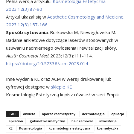
Pełna wersja artykułu:
Kosmetologia Estetyczna.
2023;12(3):87-90
Artykuł ukazał się w
Aesthetic Cosmetology and Medicine.
2023;12(3):157-166
Sposób cytowania
: Borkowska M, Niewęgłowska M.
Badanie ankietowe dotyczące laserów stosowanych w
usuwaniu nadmiernego owłosienia i rewitalizacji skóry.
Aesth Cosmetol Med
. 2023;12(3):111-114.
https://doi.org/10.52336/acm.2023.014
Inne wydania KE oraz ACM w wersji drukowanej lub
cyfrowej dostępne w
sklepie KE
Kosmetologię Estetyczną kupisz również w sieci Empik
TAGI
ankieta
aparat kosmetyczny
dermatologia
epilacja
epilation
gabinet kosmetyczny
hair removal
inwestycje
KE
Kosmetologia
kosmetologia estetyczna
kosmetyczka