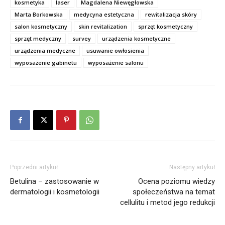
kosmetyka
laser
Magdalena Niewęgłowska
Marta Borkowska
medycyna estetyczna
rewitalizacja skóry
salon kosmetyczny
skin revitalization
sprzęt kosmetyczny
sprzęt medyczny
survey
urządzenia kosmetyczne
urządzenia medyczne
usuwanie owłosienia
wyposażenie gabinetu
wyposażenie salonu
Poprzedni artykuł
Następny artykuł
Betulina – zastosowanie w
Ocena poziomu wiedzy
dermatologii i kosmetologii
społeczeństwa na temat
cellulitu i metod jego redukcji