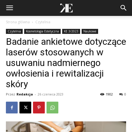
Strona główna
Czytelnia
Czytelnia
Kosmetologia Estetyczna
KE 3/2023
Naukowe
Badanie ankietowe dotyczące
laserów stosowanych w
usuwaniu nadmiernego
owłosienia i rewitalizacji
skóry
Przez
Redakcja
-
26 czerwca 2023
1902
0