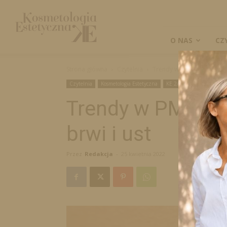
Kosmetologia
Estetyczna
O NAS
CZ
Strona główna
Czytelnia
Trendy w PMU. Makijaż pe
Czytelnia
Kosmetologia Estetyczna
KE 2/2022
Trendy w PMU. M
brwi i ust
Przez
Redakcja
-
25 kwietnia 2022