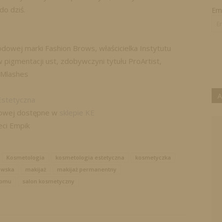
do dziś.
Ema
owej marki Fashion Brows, właścicielka Instytutu
 pigmentacji ust, zdobywczyni tytułu ProArtist,
i Mlashes
A
Estetyczna
frowej dostępne w
sklepie KE
eci Empik
Kosmetologia
kosmetologia estetyczna
kosmetyczka
owska
makijaż
makijaż permanentny
pmu
salon kosmetyczny