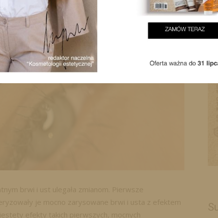
tnym brwi i ust ulegała zmianom. Pierwsze
eryzowały je mocno zarysowane brwi i usta z efektem
Su
Niestety efekty takich pierwszych, mocnych