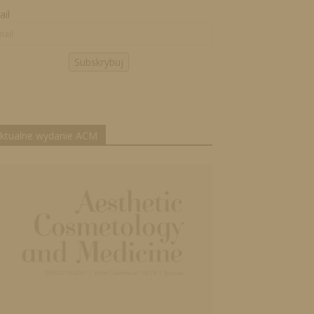
il
Subskrybuj
ktualne wydanie ACM