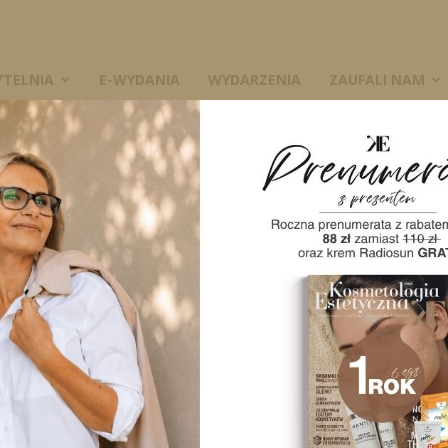
YTELNIA
E-WYDANIA
WYDARZENIA
ZAUFALI NAM
rmanentny brwi i ust
W
akijaż permanentny
1668
0
A