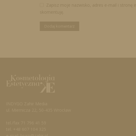
Zapisz moje nazwisko, adres e-mail i stronę 
skomentuję.
INDYGO Zahir Media
ul. Miernicza 22, 50-435 Wrocław
tel./fax 71 796 41 59
tel. +48 607 104 325
e-mail: biuro@zahir.pl