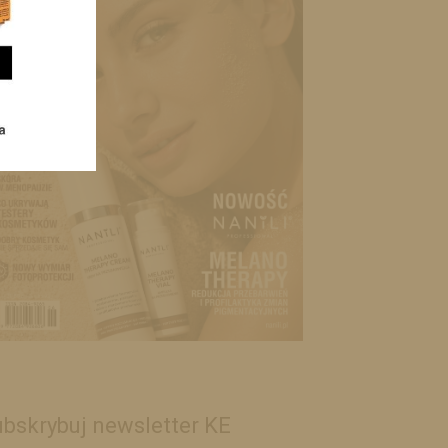
bskrybuj newsletter KE