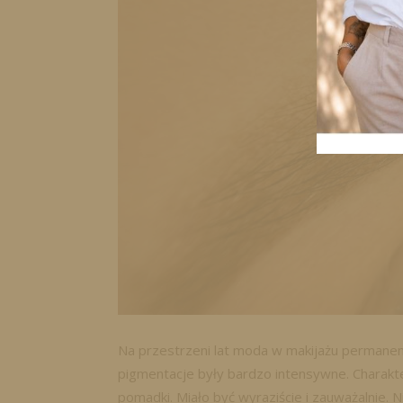
Na przestrzeni lat moda w makijażu permanen
pigmentacje były bardzo intensywne. Charakt
pomadki. Miało być wyraziście i zauważalnie. 