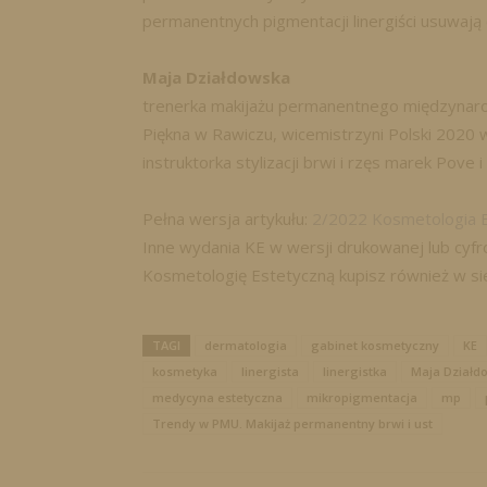
permanentnych pigmentacji linergiści usuwają 
Maja Działdowska
trenerka makijażu permanentnego międzynarod
Piękna w Rawiczu, wicemistrzyni Polski 2020 w
instruktorka stylizacji brwi i rzęs marek Pove 
Pełna wersja artykułu:
2/2022 Kosmetologia 
Inne wydania KE w wersji drukowanej lub cy
Kosmetologię Estetyczną kupisz również w si
TAGI
dermatologia
gabinet kosmetyczny
KE
kosmetyka
linergista
linergistka
Maja Działd
medycyna estetyczna
mikropigmentacja
mp
Trendy w PMU. Makijaż permanentny brwi i ust