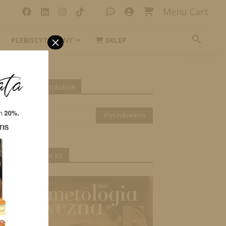
Menu Cart
×
PLEBISCYT_IKONY
SKLEP
yszukiwanie artykułów
ktualne wydanie KE