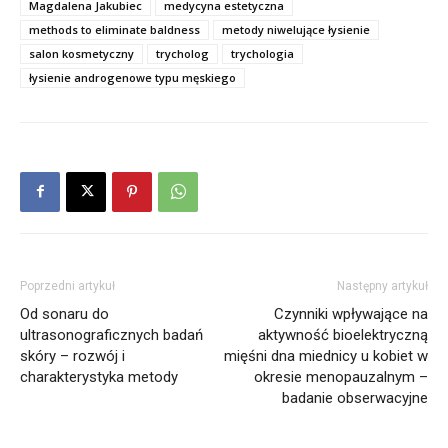
Magdalena Jakubiec
medycyna estetyczna
methods to eliminate baldness
metody niwelujące łysienie
salon kosmetyczny
trycholog
trychologia
łysienie androgenowe typu męskiego
Poprzedni artykuł
Następny artykuł
Od sonaru do
Czynniki wpływające na
ultrasonograficznych badań
aktywność bioelektryczną
skóry – rozwój i
mięśni dna miednicy u kobiet w
charakterystyka metody
okresie menopauzalnym –
badanie obserwacyjne