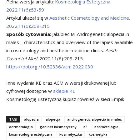
Pełna wersja artykułu:
Kosmetologia Estetyczna.
2022;11(6):53-59
Artykuł ukazał się w
Aesthetic Cosmetology and Medicine.
2022;11(6):209-215
Sposób cytowania
: Jakubiec M. Androgenetic alopecia in
males – characteristics and overview of therapies available
in cosmetology and aesthetic medicine clinics.
Aesth
Cosmetol Med
. 2022;11(6):209-215.
https://doi.org./10.52336/acm.2022.030
Inne wydania KE oraz ACM w wersji drukowanej lub
cyfrowej dostępne w
sklepie KE
Kosmetologię Estetyczną kupisz również w sieci Empik
TAGI
alopecia
alopecja
androgenetic alopecia in males
dermatologia
gabinet kosmetyczny
KE
Kosmetologia
kosmetologia estetyczna
kosmetyczka
kosmetyka