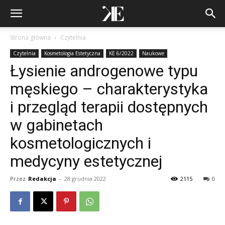
Strona główna
Czytelnia
Czytelnia
Kosmetologia Estetyczna
KE 6/2022
Naukowe
Łysienie androgenowe typu
męskiego – charakterystyka
i przegląd terapii dostępnych
w gabinetach
kosmetologicznych i
medycyny estetycznej
Przez
Redakcja
-
28 grudnia 2022
2115
0