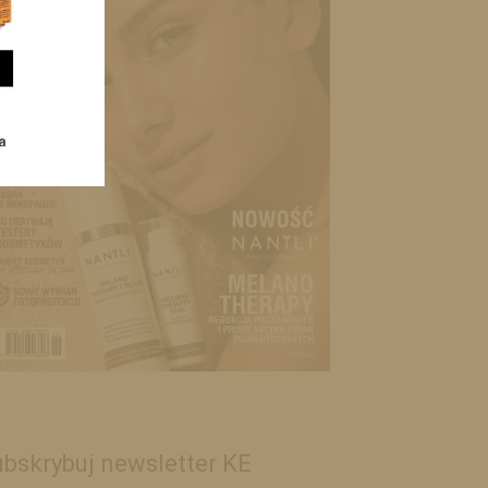
bskrybuj newsletter KE