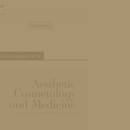
il
Subskrybuj
ktualne wydanie ACM