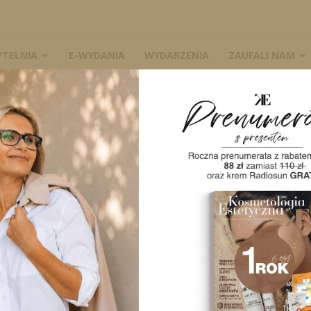
YTELNIA
E-WYDANIA
WYDARZENIA
ZAUFALI NAM
ncji starzenia i frakcyjnej odnowy skóry
W
toda prewencji
yjnej odnowy skóry
2121
0
A