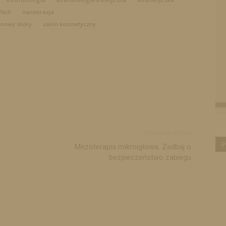
ilch
nanobrazja
dnowy skóry
salon kosmetyczny
Następny artykuł
P
Mezoterapia mikroigłowa. Zadbaj o
bezpieczeństwo zabiegu