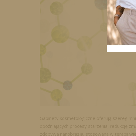
Gabinety kosmetologiczne oferują szereg mn
opóźniających procesy starzenia, redukcję zm
zdobywa nanobrazja, stosowana w terapii wie