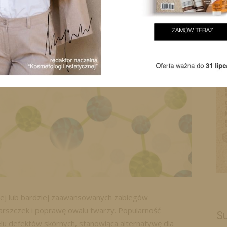
iej lub bardziej zaawansowanych zabiegów
arszczek i poprawę owalu twarzy. Popularność
Su
lu defektów skórnych, stanowiąca alternatywę dla