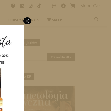
Menu Cart
×
PLEBISCYT_IKONY
SKLEP
yszukiwanie artykułów
ktualne wydanie KE