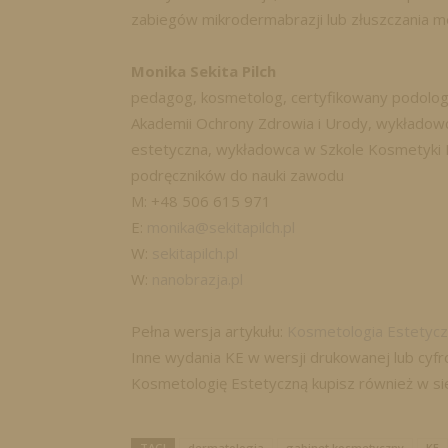
zabiegów mikrodermabrazji lub złuszczania m
Monika Sekita Pilch
pedagog, kosmetolog, certyfikowany podolog,
Akademii Ochrony Zdrowia i Urody, wykładowca
estetyczna, wykładowca w Szkole Kosmetyki P
podręczników do nauki zawodu
M: +48 506 615 971
E:
monika@sekitapilch.pl
W:
sekitapilch.pl
W:
nanobrazja.pl
Pełna wersja artykułu:
Kosmetologia Estetycz
Inne wydania KE w wersji drukowanej lub cy
Kosmetologię Estetyczną kupisz również w si
TAGI
dermatologia
gabinet kosmetyczny
KE