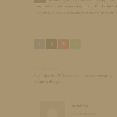
kosmetyka
medycyna estetyczna
Monika Sekita P
Nanobrazja - metoda prewencji starzenia i frakcyjnej o
Poprzedni artykuł
Synergia nici PDO i kwasu L-polimlekowego w
terapii anti-age
Redakcja
http://www.zahir.pl