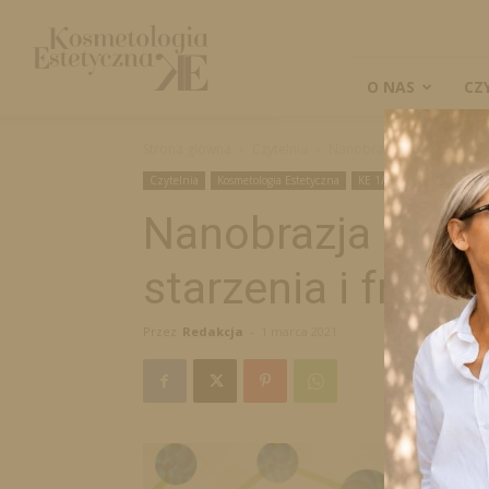
Kosmetologia
Estetyczna
O NAS
CZ
Strona główna
Czytelnia
Nanobrazja – metoda prewe
Czytelnia
Kosmetologia Estetyczna
KE 1/2021
Nanobrazja – me
starzenia i frakc
Przez
Redakcja
-
1 marca 2021