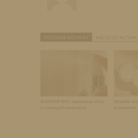
PODOBNE ARTYKUŁY
WIĘCEJ OD AUTORA
AURONN® MIST- regeneracja skóry
Składniki akt
po zabiegach laserowych
przebarwień