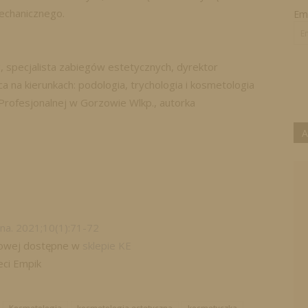
echanicznego.
Ema
 specjalista zabiegów estetycznych, dyrektor
 na kierunkach: podologia, trychologia i kosmetologia
rofesjonalnej w Gorzowie Wlkp., autorka
A
na. 2021;10(1):71-72
frowej dostępne w
sklepie KE
eci Empik
Kosmetologia
kosmetologia estetyczna
kosmetyczka