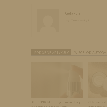
Redakcja
http://www.zahir.pl
PODOBNE ARTYKUŁY
WIĘCEJ OD AUTORA
AURONN® MIST- regeneracja skóry
Składniki akt
po zabiegach laserowych
przebarwień