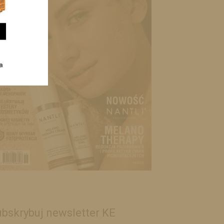
bskrybuj newsletter KE