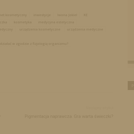
net kosmetyczny
inwestycje
Iwona Jokiel
KE
czka
kosmetyka
medycyna estetyczna
edyczny
urządzenia kosmetyczne
urządzenia medyczne
ziałać w zgodzie z fizjologią organizmu?
P
Następny artykuł
y
Pigmentacja naprawcza. Gra warta świeczki?