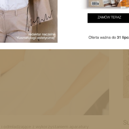
Su
 i odmładzające z wykorzystaniem aparatury