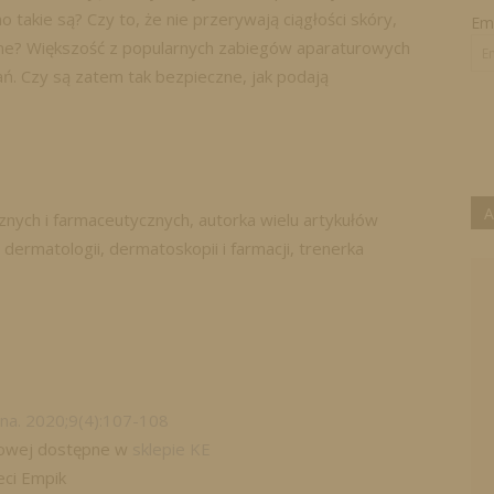
takie są? Czy to, że nie przerywają ciągłości skóry,
Ema
jne? Większość z popularnych zabiegów aparaturowych
ń. Czy są zatem tak bezpieczne, jak podają
A
nych i farmaceutycznych, autorka wielu artykułów
dermatologii, dermatoskopii i farmacji, trenerka
na. 2020;9(4):107-108
frowej dostępne w
sklepie KE
eci Empik