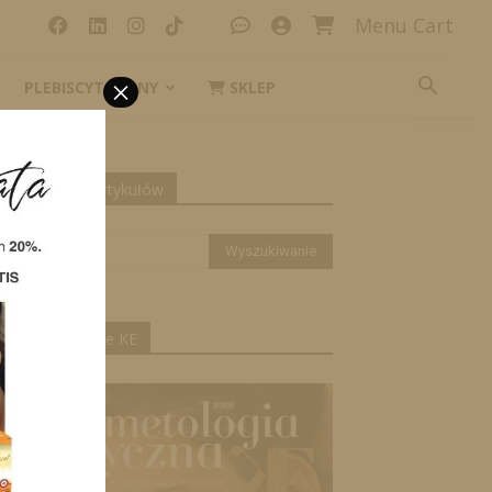
Menu Cart
×
PLEBISCYT_IKONY
SKLEP
yszukiwanie artykułów
ktualne wydanie KE