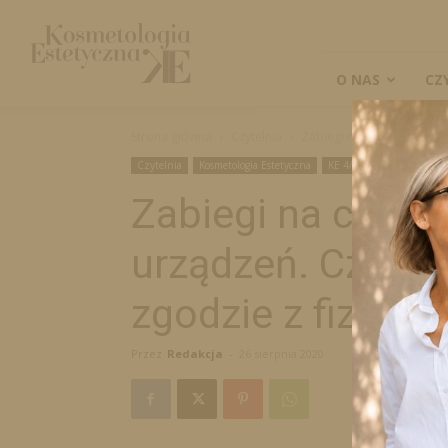
Kosmetologia
Estetyczna
O NAS
CZ
Strona główna
Czytelnia
Zabiegi na ciało z wykorz
Czytelnia
Kosmetologia Estetyczna
KE 4/2020
Zabiegi na ciało
urządzeń. Czy mo
zgodzie z fizjolo
Przez
Redakcja
-
26 sierpnia 2020