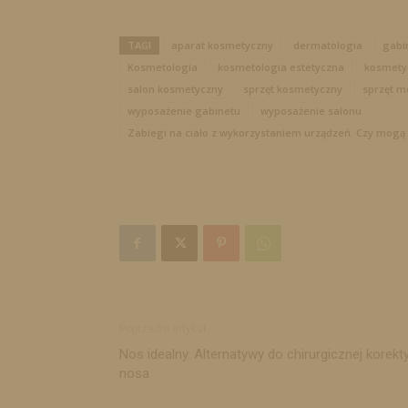
TAGI
aparat kosmetyczny
dermatologia
gabi
Kosmetologia
kosmetologia estetyczna
kosmety
salon kosmetyczny
sprzęt kosmetyczny
sprzęt m
wyposażenie gabinetu
wyposażenie salonu
Zabiegi na ciało z wykorzystaniem urządzeń. Czy mogą d
Poprzedni artykuł
Nos idealny. Alternatywy do chirurgicznej korekt
nosa