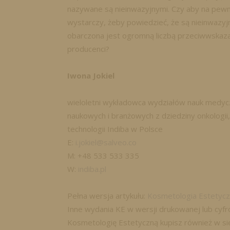
nazywane są nieinwazyjnymi. Czy aby na pewno 
wystarczy, żeby powiedzieć, że są nieinwazy
obarczona jest ogromną liczbą przeciwwskaza
producenci?
Iwona Jokiel
wieloletni wykładowca wydziałów nauk medycz
naukowych i branżowych z dziedziny onkologii, 
technologii Indiba w Polsce
E:
i.jokiel@salveo.co
M: +48 533 533 335
W:
indiba.pl
Pełna wersja artykułu:
Kosmetologia Estetycz
Inne wydania KE w wersji drukowanej lub cy
Kosmetologię Estetyczną kupisz również w si