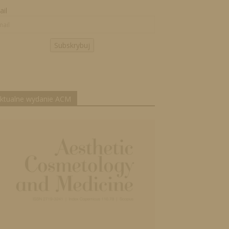
il
Subskrybuj
ktualne wydanie ACM