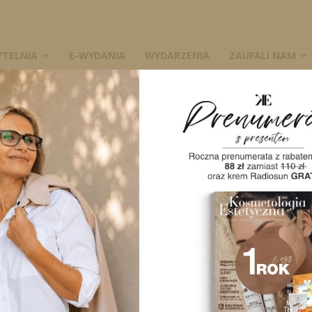
YTELNIA
E-WYDANIA
WYDARZENIA
ZAUFALI NAM
ystaniem urządzeń. Czy mogą działać w zgodzie z...
W
 z wykorzystaniem
gą działać w
gią organizmu?
A
1850
0