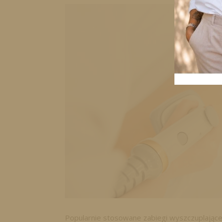
Popularnie stosowane zabiegi wyszczuplające