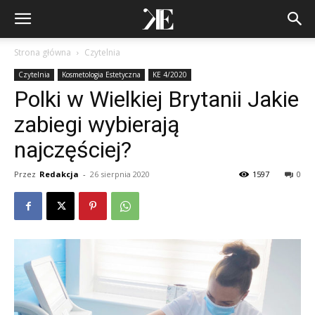
Strona główna
Czytelnia
Czytelnia
Kosmetologia Estetyczna
KE 4/2020
Polki w Wielkiej Brytanii Jakie
zabiegi wybierają
najczęściej?
Przez
Redakcja
-
26 sierpnia 2020
1597
0