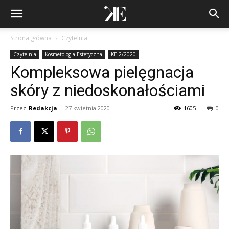
Strona główna
Czytelnia
Czytelnia
Kosmetologia Estetyczna
KE 2/2020
Kompleksowa pielęgnacja
skóry z niedoskonałościami
Przez
Redakcja
-
27 kwietnia 2020
1605
0