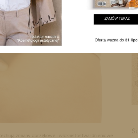
Su
rą cechują zmiany obrzękowe i włóknistostwardnieniowe