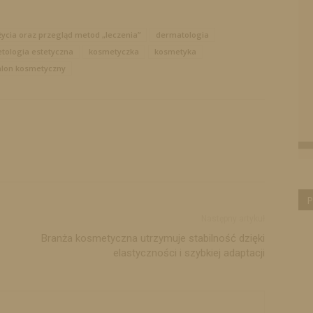
u życia oraz przegląd metod „leczenia”
dermatologia
tologia estetyczna
kosmetyczka
kosmetyka
alon kosmetyczny
P
Następny artykuł
Branża kosmetyczna utrzymuje stabilność dzięki
elastyczności i szybkiej adaptacji