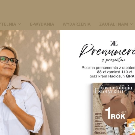
YTELNIA
E-WYDANIA
WYDARZENIA
ZAUFALI NAM
 „leczyć”. Wpływ stylu życia oraz przegląd metod...
W
obiegać i „leczyć”.
 oraz przegląd
A
2372
0