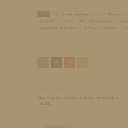
TAGI
Cellulit – jak zapobiegać i „leczyć”. Wpływ styl
gabinet kosmetyczny
KE
Kosmetologia
kosme
Magdalena Daszkiewicz
medycyna estetyczna
s
Poprzedni artykuł
Masaż próżniowy jako metoda niwelowania
cellulitu