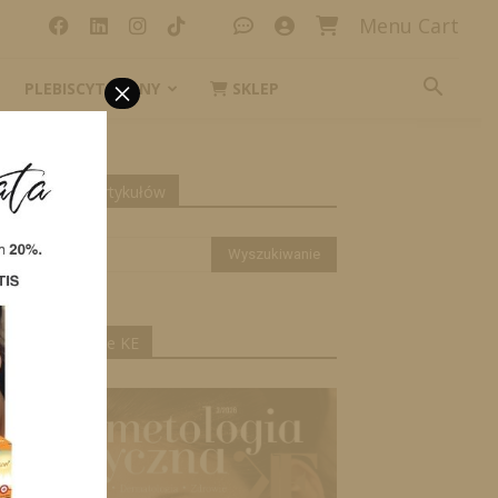
Menu Cart
×
PLEBISCYT_IKONY
SKLEP
yszukiwanie artykułów
ktualne wydanie KE