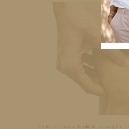
Cellulit jest chorobą tkanki tłuszczowej, któ