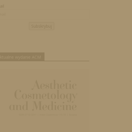
il
Subskrybuj
ktualne wydanie ACM