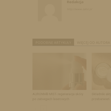
Redakcja
http://www.zahir.pl
PODOBNE ARTYKUŁY
WIĘCEJ OD AUTORA
AURONN® MIST- regeneracja skóry
Składniki akt
po zabiegach laserowych
przebarwień