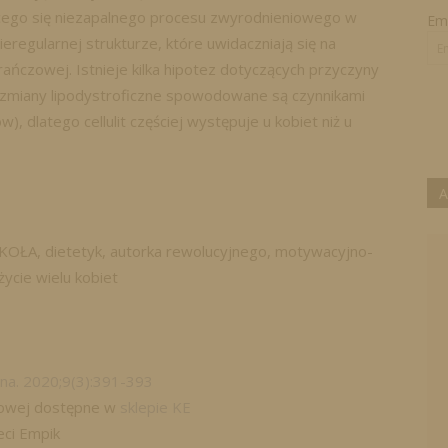
ącego się niezapalnego procesu zwyrodnieniowego w
Ema
ieregularnej strukturze, które uwidaczniają się na
ańczowej. Istnieje kilka hipotez dotyczących przyczyny
że zmiany lipodystroficzne spowodowane są czynnikami
 dlatego cellulit częściej występuje u kobiet niż u
A
KOŁA, dietetyk, autorka rewolucyjnego, motywacyjno-
cie wielu kobiet
na. 2020;9(3):391-393
frowej dostępne w
sklepie KE
eci Empik