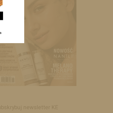
bskrybuj newsletter KE