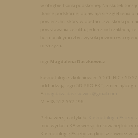
w obrębie tkanki podskórnej. Na skutek tocz
tkance podskórnej pojawiają się zgłębienia o n
powierzchni skóry w postaci tzw. skórki pomar
powstawania cellulitu. Jedna z nich zakłada, 
hormonalnymi (zbyt wysoki poziom estrogenów),
mężczyzn.
mgr
Magdalena Daszkiewicz
kosmetolog, szkoleniowiec 5D CLINIC / 5D SZ
odchudzającego 5D PROJEKT, zmieniającego ży
E:
magdaiza.daszkiewicz@gmail.com
M: +48 512 562 496
Pełna wersja artykułu:
Kosmetologia Estetycz
Inne wydania KE w wersji drukowanej lub cy
Kosmetologię Estetyczną kupisz również w si