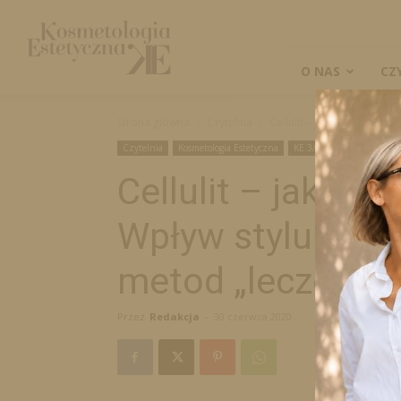
Kosmetologia
Estetyczna
O NAS
CZ
Strona główna
Czytelnia
Cellulit – jak zapobiegać i
Czytelnia
Kosmetologia Estetyczna
KE 3/2020
Cellulit – jak zap
Wpływ stylu życia
metod „leczenia”
Przez
Redakcja
-
30 czerwca 2020