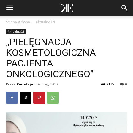
Strona główna
Aktualności
Aktualności
„PIELĘGNACJA
KOSMETOLOGICZNA
PACJENTA
ONKOLOGICZNEGO”
Przez
Redakcja
-
6 lutego 2019
2175
0