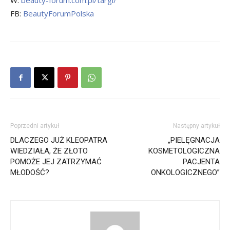
W:
beauty-forum.com.pl/targi/
FB:
BeautyForumPolska
Poprzedni artykuł
Następny artykuł
DLACZEGO JUŻ KLEOPATRA
„PIELĘGNACJA
WIEDZIAŁA, ŻE ZŁOTO
KOSMETOLOGICZNA
POMOŻE JEJ ZATRZYMAĆ
PACJENTA
MŁODOŚĆ?
ONKOLOGICZNEGO”