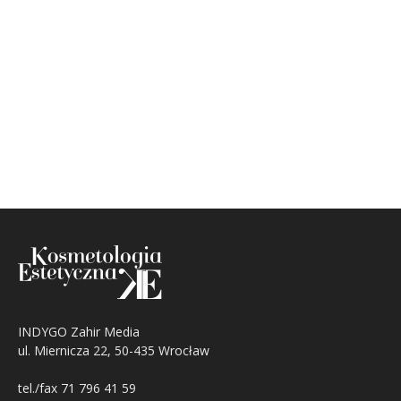
INDYGO Zahir Media
ul. Miernicza 22, 50-435 Wrocław
tel./fax 71 796 41 59