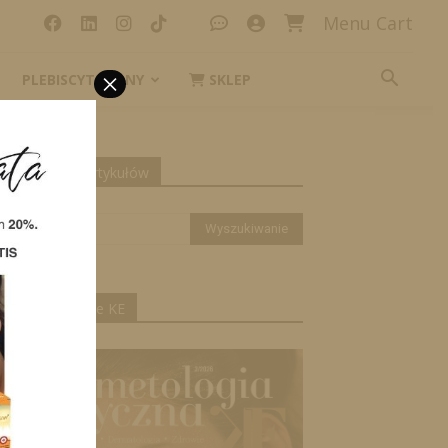
Menu Cart
×
PLEBISCYT_IKONY
SKLEP
yszukiwanie artykułów
ktualne wydanie KE