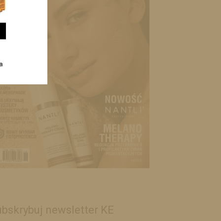
bskrybuj newsletter KE