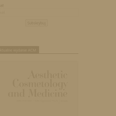
il
Subskrybuj
ktualne wydanie ACM