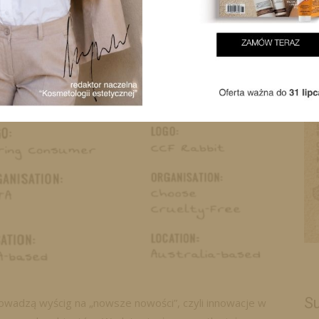
Su
owadzą wyścig na „nowsze nowości”, czyli innowacje w