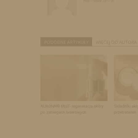
http://www.zahir.pl
PODOBNE ARTYKUŁY
WIĘCEJ OD AUTORA
AURONN® MIST- regeneracja skóry
Składniki akt
po zabiegach laserowych
przebarwień