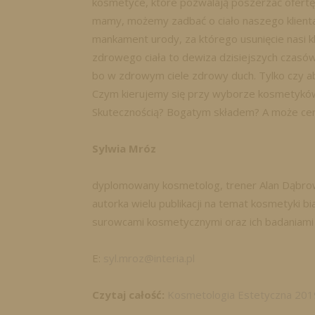
kosmetyce, które pozwalają poszerzać ofertę
mamy, możemy zadbać o ciało naszego klient
mankament urody, za którego usunięcie nasi kli
zdrowego ciała to dewiza dzisiejszych czasów,
bo w zdrowym ciele zdrowy duch. Tylko czy a
Czym kierujemy się przy wyborze kosmetyków
Skutecznością? Bogatym składem? A może ce
Sylwia Mróz
dyplomowany kosmetolog, trener Alan Dąbrows
autorka wielu publikacji na temat kosmetyki bia
surowcami kosmetycznymi oraz ich badaniami j
E:
syl.mroz@interia.pl
Czytaj całość:
Kosmetologia Estetyczna 2019,