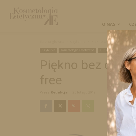
Kosmetologia
Estetyczna
O NAS
CZ
Strona główna
Czytelnia
Piękno bez okrucieństwa –
Czytelnia
Kosmetologia Estetyczna
KE 1/2019
Piękno bez okruc
free
Przez
Redakcja
-
25 lutego 2019