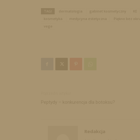
TAGI
dermatologia
gabinet kosmetyczny
KE
kosmetyka
medycyna estetyczna
Piękno bez okru
vege
Poprzedni artykuł
Peptydy – konkurencja dla botoksu?
Redakcja