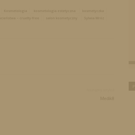
Kosmetologia
kosmetologia estetyczna
kosmetyczka
cieństwa – cruelty-free
salon kosmetyczny
Sylwia Mróz
P
Następny artykuł
Medik8