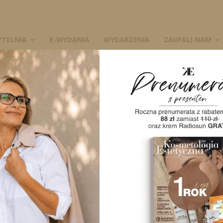
YTELNIA
E-WYDANIA
WYDARZENIA
ZAUFALI NAM
 cruelty-free
W
ieństwa – cruelty-
2843
0
A