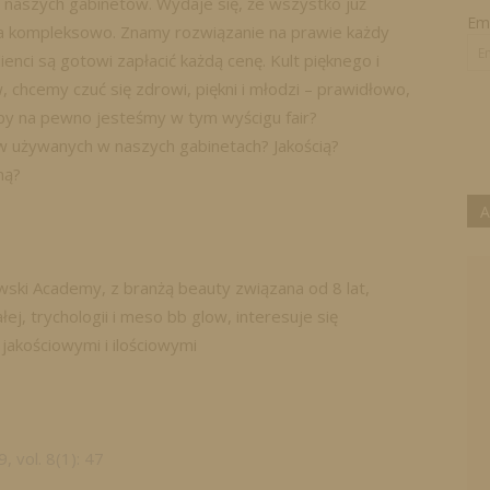
 naszych gabinetów. Wydaje się, że wszystko już
Ema
a kompleksowo. Znamy rozwiązanie na prawie każdy
enci są gotowi zapłacić każdą cenę. Kult pięknego i
 chcemy czuć się zdrowi, piękni i młodzi – prawidłowo,
by na pewno jesteśmy w tym wyścigu fair?
 używanych w naszych gabinetach? Jakością?
ną?
A
ki Academy, z branżą beauty związana od 8 lat,
łej, trychologii i meso bb glow, interesuje się
akościowymi i ilościowymi
 vol. 8(1): 47