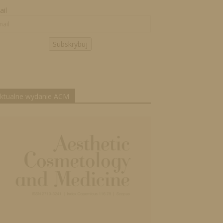
il
Subskrybuj
ktualne wydanie ACM