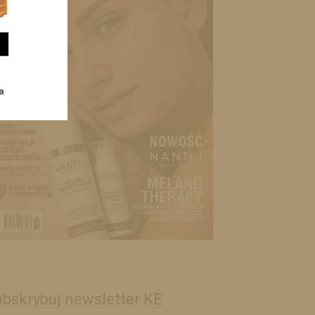
bskrybuj newsletter KE