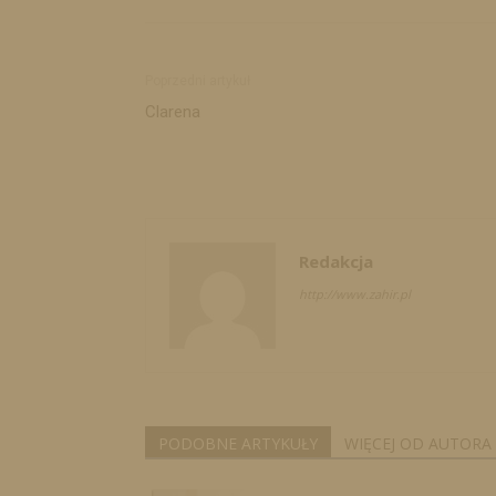
Poprzedni artykuł
Clarena
Redakcja
http://www.zahir.pl
PODOBNE ARTYKUŁY
WIĘCEJ OD AUTORA