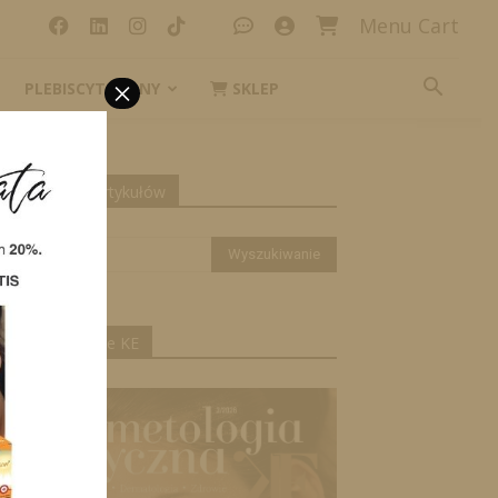
Menu Cart
×
PLEBISCYT_IKONY
SKLEP
yszukiwanie artykułów
ktualne wydanie KE