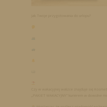
Jak Twoje przygotowania do urlopu?
Czy w wakacyjnej walizce znajduje się Kosmet
„PAKIET WAKACYJNY” kurierem w dowolne miej
Wystarczy, że wyślesz wiadomość na biuro