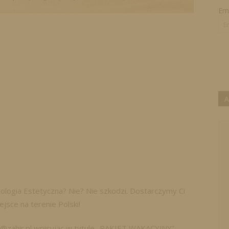
Ema
A
ologia Estetyczna? Nie? Nie szkodzi. Dostarczymy Ci
sce na terenie Polski!
@zahir.pl wpisując w tytule „PAKIET WAKACYJNY” .