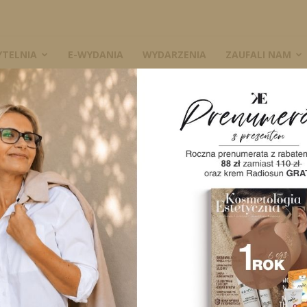
YTELNIA
E-WYDANIA
WYDARZENIA
ZAUFALI NAM
W
JNY”
1974
0
A