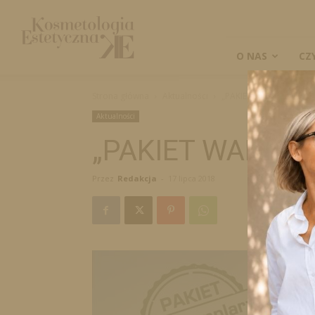
Kosmetologia
Estetyczna
O NAS
CZ
Strona główna
Aktualności
„PAKIET WAKACYJNY”
Aktualności
„PAKIET WAKACY
Przez
Redakcja
-
17 lipca 2018