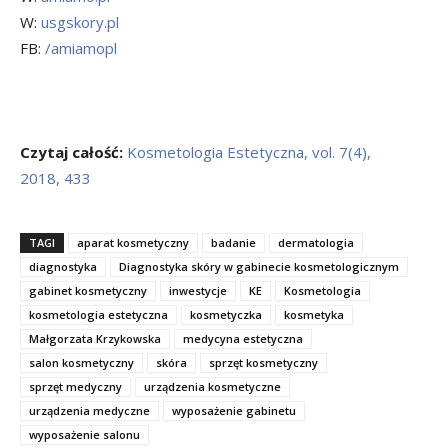
W:
usgskory.pl
FB:
/amiamopl
Czytaj całość:
Kosmetologia Estetyczna, vol. 7(4),
2018, 433
TAGI
aparat kosmetyczny
badanie
dermatologia
diagnostyka
Diagnostyka skóry w gabinecie kosmetologicznym
gabinet kosmetyczny
inwestycje
KE
Kosmetologia
kosmetologia estetyczna
kosmetyczka
kosmetyka
Małgorzata Krzykowska
medycyna estetyczna
salon kosmetyczny
skóra
sprzęt kosmetyczny
sprzęt medyczny
urządzenia kosmetyczne
urządzenia medyczne
wyposażenie gabinetu
wyposażenie salonu