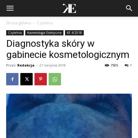
Strona główna
Czytelnia
Czytelnia
Kosmetologia Estetyczna
KE 4/2018
Diagnostyka skóry w
gabinecie kosmetologicznym
Przez
Redakcja
-
27 sierpnia 2018
7505
1