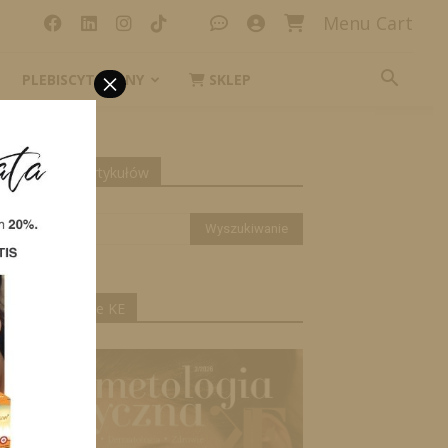
Menu Cart
×
PLEBISCYT_IKONY
SKLEP
yszukiwanie artykułów
ktualne wydanie KE