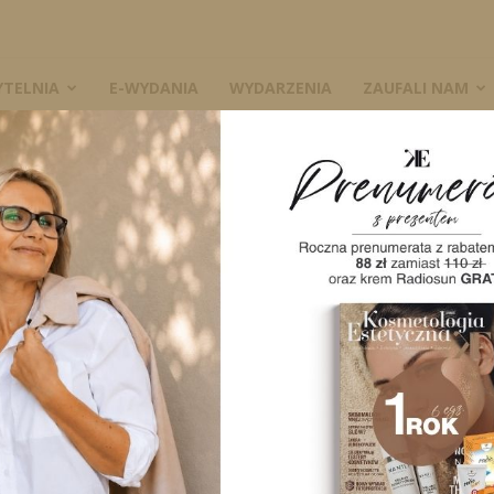
YTELNIA
E-WYDANIA
WYDARZENIA
ZAUFALI NAM
aleniu skóry
W
owym zapaleniu
2859
0
A