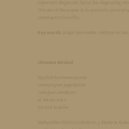
important diagnostic factor for diagnosing atopi
The aim of the paper is to presents several ty
consequent benefits.
Key words
: atopic dermatitis, nutrition in ski
Oktawia Wróbel
Wydział Farmaceutyczny
Uniwersytet Jagielloński
Collegium Medicum
ul. Medyczna 9
30-688 Kraków
Małopolska Wyższa Szkoła im. J. Dietla w Krak