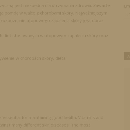
zyczną jest niezbędna dla utrzymania zdrowia. Zawarte
Ema
ogą pomóc w walce z chorobami skóry. Najważniejszym
rozpoznanie atopowego zapalenia skóry jest obraz
ch diet stosowanych w atopowym zapaleniu skóry oraz
A
ywienie w chorobach skóry, dieta
e essential for maintaining good health. Vitamins and
against many different skin diseases. The most