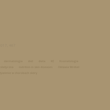
2017, 467
dermatologia
diet
dieta
KE
Kosmetologia
stetyczna
nutrition in skin diseases
Oktawia Wróbel
żywienie w chorobach skóry