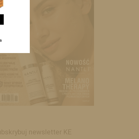
bskrybuj newsletter KE