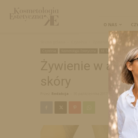
Kosmetologia
Estetyczna
O NAS
CZ
Strona główna
Czytelnia
Żywienie w atopowym zap
Czytelnia
Kosmetologia Estetyczna
KE 5/2017
Naukowe
Żywienie w atop
skóry
Przez
Redakcja
-
30 października 2017