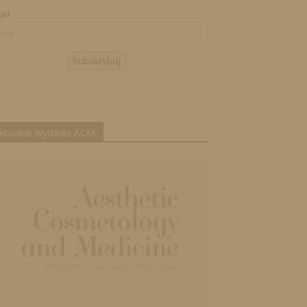
il
Subskrybuj
ktualne wydanie ACM