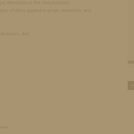
c dermatitis is the clinical picture.
pes of diets applied in atopic dermatitis and
n diseases, diet
P
owie