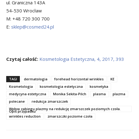
ul. Graniczna 143A
54-530 Wrocław
M: +48 720 300 700
E:
sklep@cosmed24.pl
Czytaj całość:
Kosmetologia Estetyczna, 4, 2017, 393
TAGI
dermatologia
forehead horizontal wrinkles
KE
Kosmetologia
kosmetologia estetyczna
kosmetyka
medycyna estetyczna
Monika Sekita-Pilch
plasma
plazma
polecane
redukcja zmarszczek
Wpływ zabiegu plazmy na redukcję zmarszczek poziomych czoła.
Opis przypadku
wrinkles reduction
zmarszczki poziome czoła