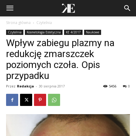
Strona główna
Czytelnia
Czytelnia
Kosmetologia Estetyczna
KE 4/2017
Naukowe
Wpływ zabiegu plazmy na
redukcję zmarszczek
poziomych czoła. Opis
przypadku
Przez
Redakcja
-
30 sierpnia 2017
5456
0