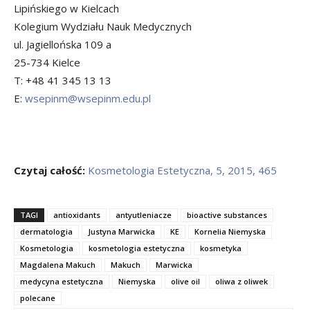
Lipińskiego w Kielcach
Kolegium Wydziału Nauk Medycznych
ul. Jagiellońska 109 a
25-734 Kielce
T: +48 41 345 13 13
E:
wsepinm@wsepinm.edu.pl
Czytaj całość:
Kosmetologia Estetyczna, 5, 2015, 465
TAGI
antioxidants
antyutleniacze
bioactive substances
dermatologia
Justyna Marwicka
KE
Kornelia Niemyska
Kosmetologia
kosmetologia estetyczna
kosmetyka
Magdalena Makuch
Makuch
Marwicka
medycyna estetyczna
Niemyska
olive oil
oliwa z oliwek
polecane