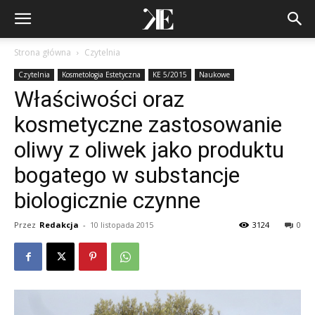
Strona główna
Czytelnia
Czytelnia
Kosmetologia Estetyczna
KE 5/2015
Naukowe
Właściwości oraz
kosmetyczne zastosowanie
oliwy z oliwek jako produktu
bogatego w substancje
biologicznie czynne
Przez
Redakcja
-
10 listopada 2015
3124
0