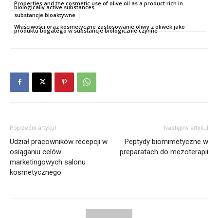
Properties and the cosmetic use of olive oil as a product rich in
biologically active substances
substancje bioaktywne
Właściwości oraz kosmetyczne zastosowanie oliwy z oliwek jako
produktu bogatego w substancje biologicznie czynne
Poprzedni artykuł
Następny artykuł
Udział pracowników recepcji w
Peptydy biomimetyczne w
osiąganiu celów
preparatach do mezoterapii
marketingowych salonu
kosmetycznego