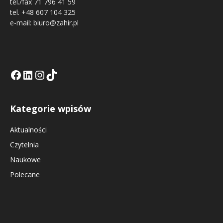
tel./fax 71 796 41 59
tel. +48 607 104 325
e-mail: biuro@zahir.pl
Facebook
LinkedIn
Tik Tok KE
Instagramm KE
Kategorie wpisów
Aktualności
Czytelnia
Naukowe
Polecane