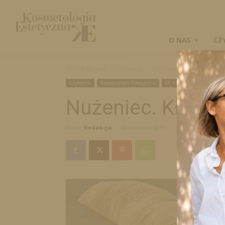
Kosmetologia
Estetyczna
O NAS
CZ
Strona główna
Czytelnia
Nużeniec. Kłopotliwy paso
Czytelnia
Kosmetologia Estetyczna
KE 4/2015
Naukowe
Nużeniec. Kłopot
Przez
Redakcja
-
14 września 2015