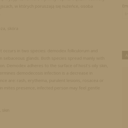
ejscach, w których poruszają się nużeńce, osoba
Ema
.
za, skóra
at occurs in two species: demodex folliculorum and
A
 in sebaceous glands. Both species spread mainly with
son. Demodex adheres to the surface of host’s oily skin,
ermines demodecosis infection is a decrease in
ce are: rash, erythema, purulent lesions, rosacea or
rain mites presence, infected person may feel gentle
 skin