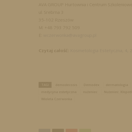
AVA GROUP Hurtownia i Centrum Szkoleniow
ul. Srebrna 3
35-102 Rzeszów
M: +48 793 792 509
E:
wczerwonka@avagroup.pl
Czytaj całość:
Kosmetologia Estetyczna, 4, 
TAGI
demodecosis
Demodex
dermatologia
medycyna estetyczna
nużeniec
Nużeniec. Kłopotl
Wioleta Czerwonka