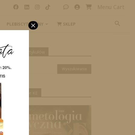
Menu Cart
×
PLEBISCYT_IKONY
SKLEP
yszukiwanie artykułów
ktualne wydanie KE