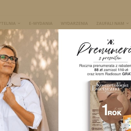
YTELNIA
E-WYDANIA
WYDARZENIA
ZAUFALI NAM
żyt
W
liwy pasożyt
4832
0
A