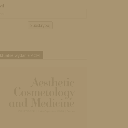
il
Subskrybuj
ktualne wydanie ACM