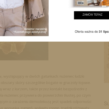
, występujący w dwóch gatunkach: nużeniec ludzki
e obszary skóry szczególnie bogate w gruczoły łojowe.
 wraz z kurzem, także przez kontakt bezpośredni z
a nużeniec przywiera do powierzchni tłustej, po czym
jącym o zarażeniu demodekozą jest spadek odporności
Su
: wysypka, rumień, wykwity ropne, trądzik różowaty