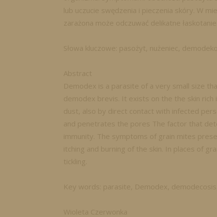
lub uczucie swędzenia i pieczenia skóry. W mi
zarażona może odczuwać delikatne łaskotanie
Słowa kluczowe: pasożyt, nużeniec, demodeko
Abstract
Demodex is a parasite of a very small size th
demodex brevis. It exists on the the skin rich
dust, also by direct contact with infected per
and penetrates the pores The factor that det
immunity. The symptoms of grain mites presen
itching and burning of the skin. In places of g
tickling.
Key words: parasite, Demodex, demodecosis,
Wioleta Czerwonka