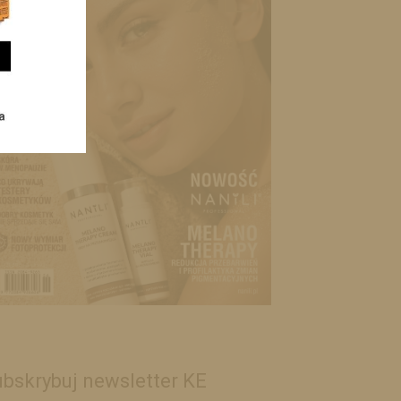
bskrybuj newsletter KE