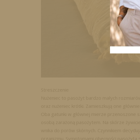
Streszczenie
Nużeniec to pasożyt bardzo małych rozmiarów
oraz nużeniec krótki. Zamieszkują one główni
Oba gatunki w głównej mierze przenoszone są
osobą zarażoną pasożytem. Na skórze żywiciel
wnika do porów skórnych. Czynnikiem decydu
organizmu. Symptomami obecności pasożyta są