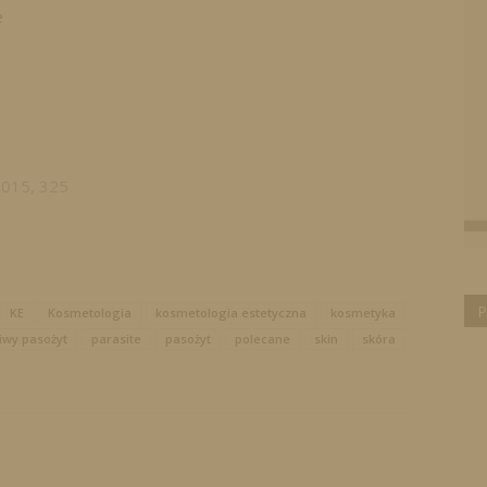
e
2015, 325
P
KE
Kosmetologia
kosmetologia estetyczna
kosmetyka
iwy pasożyt
parasite
pasożyt
polecane
skin
skóra