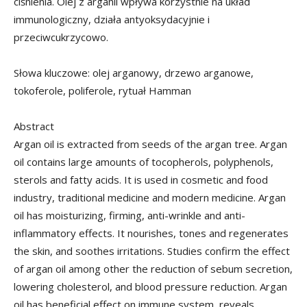
ciśnienia. Olej z arganii wpływa korzystnie na układ
immunologiczny, działa antyoksydacyjnie i
przeciwcukrzycowo.
Słowa kluczowe: olej arganowy, drzewo arganowe,
tokoferole, poliferole, rytuał Hamman
Abstract
Argan oil is extracted from seeds of the argan tree. Argan
oil contains large amounts of tocopherols, polyphenols,
sterols and fatty acids. It is used in cosmetic and food
industry, traditional medicine and modern medicine. Argan
oil has moisturizing, firming, anti-wrinkle and anti-
inflammatory effects. It nourishes, tones and regenerates
the skin, and soothes irritations. Studies confirm the effect
of argan oil among other the reduction of sebum secretion,
lowering cholesterol, and blood pressure reduction. Argan
oil has beneficial effect on immune system, reveals