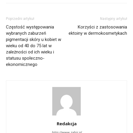
Poprzedni artykuł
Następny artykuł
Częstość występowania
Korzyści z zastosowania
wybranych zaburzeń
ektoiny w dermokosmetykach
pigmentacji skóry u kobiet w
wieku od 40 do 75 lat w
zależności od ich wieku i
statusu społeczno-
ekonomicznego
Redakcja
http://www.zahir.pl