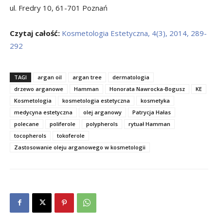
ul. Fredry 10, 61-701 Poznań
Czytaj całość:
Kosmetologia Estetyczna, 4(3), 2014, 289-
292
TAGI
argan oil
argan tree
dermatologia
drzewo arganowe
Hamman
Honorata Nawrocka-Bogusz
KE
Kosmetologia
kosmetologia estetyczna
kosmetyka
medycyna estetyczna
olej arganowy
Patrycja Hałas
polecane
poliferole
polypherols
rytuał Hamman
tocopherols
tokoferole
Zastosowanie oleju arganowego w kosmetologii