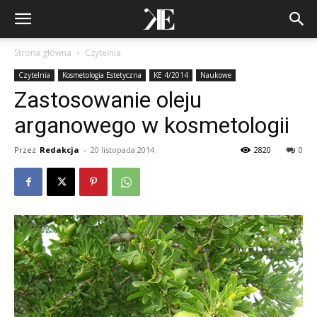
Strona główna
Czytelnia
Czytelnia
Kosmetologia Estetyczna
KE 4/2014
Naukowe
Zastosowanie oleju
arganowego w kosmetologii
Przez
Redakcja
-
20 listopada 2014
2820
0