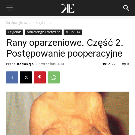
Strona główna
Czytelnia
Czytelnia
Kosmetologia Estetyczna
KE 3/2014
Rany oparzeniowe. Część 2.
Postępowanie pooperacyjne
Przez
Redakcja
-
3 września 2014
2127
0