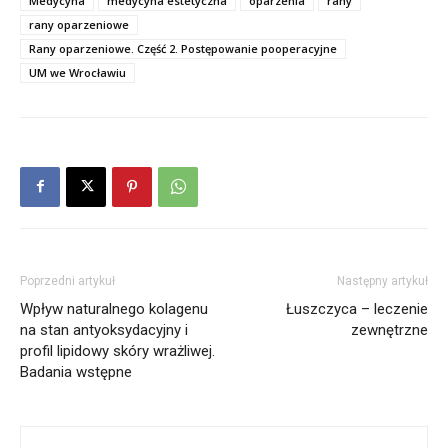
Medycyna
medycyna estetyczna
oparzenia
rany
rany oparzeniowe
Rany oparzeniowe. Część 2. Postępowanie pooperacyjne
UM we Wrocławiu
Poprzedni artykuł
Następny artykuł
Wpływ naturalnego kolagenu
Łuszczyca – leczenie
na stan antyoksydacyjny i
zewnętrzne
profil lipidowy skóry wrażliwej.
Badania wstępne