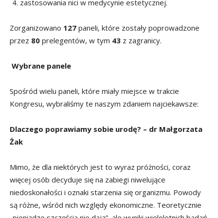
zastosowania nici w medycynie estetycznej.
Zorganizowano
127
paneli, które zostały poprowadzone
przez
80
prelegentów, w tym
43
z zagranicy.
Wybrane panele
Spośród wielu paneli, które miały miejsce w trakcie
Kongresu, wybraliśmy te naszym zdaniem najciekawsze:
Dlaczego poprawiamy sobie urodę? – dr Małgorzata
Żak
Mimo, że dla niektórych jest to wyraz próżności, coraz
więcej osób decyduje się na zabiegi niwelujące
niedoskonałości i oznaki starzenia się organizmu. Powody
są różne, wśród nich względy ekonomiczne. Teoretycznie
„pieniądze szczęścia nie dają”, ale wyniki wieloletnich badań