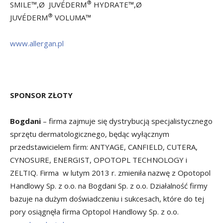
®
SMILE™,Ø JUVÉDERM
HYDRATE™,Ø
®
JUVÉDERM
VOLUMA™
www.allergan.pl
SPONSOR ZŁOTY
Bogdani
– firma zajmuje się dystrybucją specjalistycznego
sprzętu dermatologicznego, będąc wyłącznym
przedstawicielem firm: ANTYAGE, CANFIELD, CUTERA,
CYNOSURE, ENERGIST, OPOTOPL TECHNOLOGY i
ZELTIQ. Firma w lutym 2013 r. zmieniła nazwę z Opotopol
Handlowy Sp. z o.o. na Bogdani Sp. z o.o. Działalność firmy
bazuje na dużym doświadczeniu i sukcesach, które do tej
pory osiągnęła firma Optopol Handlowy Sp. z o.o.