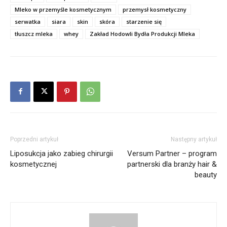
Mleko w przemyśle kosmetycznym
przemysł kosmetyczny
serwatka
siara
skin
skóra
starzenie się
tłuszcz mleka
whey
Zakład Hodowli Bydła Produkcji Mleka
Poprzedni artykuł
Następny artykuł
Liposukcja jako zabieg chirurgii
Versum Partner – program
kosmetycznej
partnerski dla branży hair &
beauty