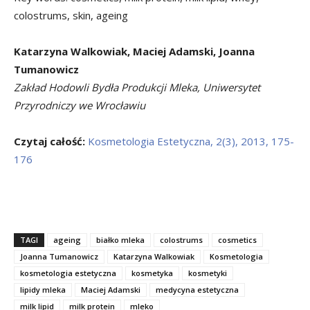
colostrums, skin, ageing
Katarzyna Walkowiak, Maciej Adamski, Joanna
Tumanowicz
Zakład Hodowli Bydła Produkcji Mleka, Uniwersytet
Przyrodniczy we Wrocławiu
Czytaj całość:
Kosmetologia Estetyczna, 2(3), 2013, 175-
176
TAGI
ageing
białko mleka
colostrums
cosmetics
Joanna Tumanowicz
Katarzyna Walkowiak
Kosmetologia
kosmetologia estetyczna
kosmetyka
kosmetyki
lipidy mleka
Maciej Adamski
medycyna estetyczna
milk lipid
milk protein
mleko