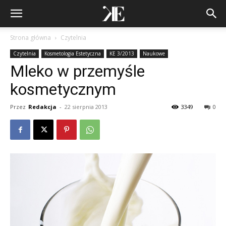
Strona główna
Czytelnia
Czytelnia
Kosmetologia Estetyczna
KE 3/2013
Naukowe
Mleko w przemyśle
kosmetycznym
Przez
Redakcja
-
22 sierpnia 2013
3349
0