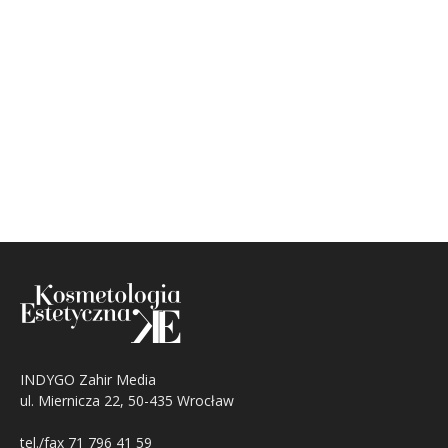
INDYGO Zahir Media
ul. Miernicza 22, 50-435 Wrocław
tel./fax 71 796 41 59