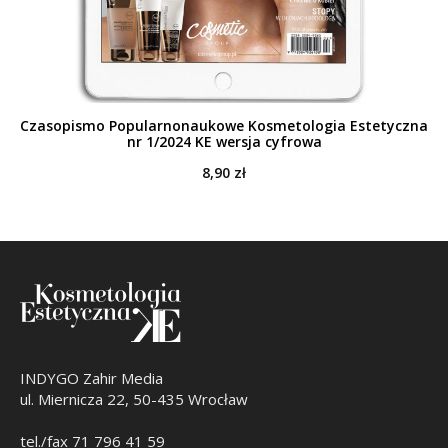
Czasopismo Popularnonaukowe Kosmetologia Estetyczna
nr 1/2024 KE wersja cyfrowa
8,90
zł
INDYGO Zahir Media
ul. Miernicza 22, 50-435 Wrocław
tel./fax 71 796 41 59