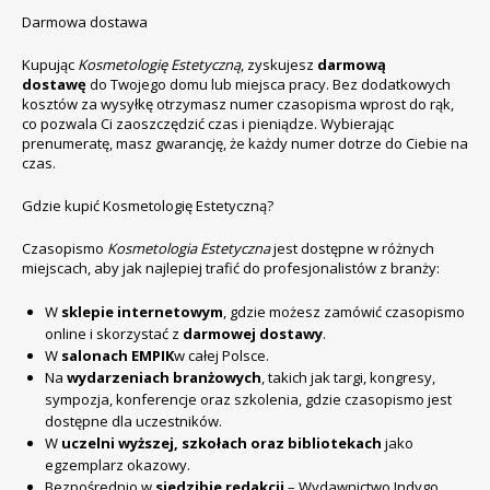
Darmowa dostawa
Kupując
Kosmetologię Estetyczną
, zyskujesz
darmową
dostawę
do Twojego domu lub miejsca pracy. Bez dodatkowych
kosztów za wysyłkę otrzymasz numer czasopisma wprost do rąk,
co pozwala Ci zaoszczędzić czas i pieniądze. Wybierając
prenumeratę, masz gwarancję, że każdy numer dotrze do Ciebie na
czas.
Gdzie kupić Kosmetologię Estetyczną?
Czasopismo
Kosmetologia Estetyczna
jest dostępne w różnych
miejscach, aby jak najlepiej trafić do profesjonalistów z branży:
W
sklepie internetowym
, gdzie możesz zamówić czasopismo
online i skorzystać z
darmowej dostawy
.
W
salonach EMPIK
w całej Polsce.
Na
wydarzeniach branżowych
, takich jak targi, kongresy,
sympozja, konferencje oraz szkolenia, gdzie czasopismo jest
dostępne dla uczestników.
W
uczelni wyższej, szkołach oraz bibliotekach
jako
egzemplarz okazowy.
Bezpośrednio w
siedzibie redakcji
– Wydawnictwo Indygo