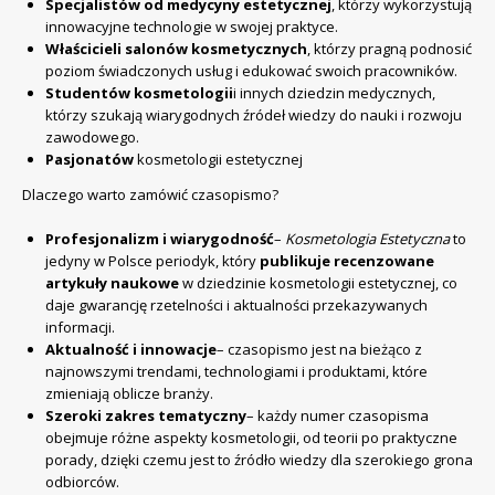
Specjalistów od medycyny estetycznej
, którzy wykorzystują
innowacyjne technologie w swojej praktyce.
Właścicieli salonów kosmetycznych
, którzy pragną podnosić
poziom świadczonych usług i edukować swoich pracowników.
Studentów kosmetologii
i innych dziedzin medycznych,
którzy szukają wiarygodnych źródeł wiedzy do nauki i rozwoju
zawodowego.
Pasjonatów
kosmetologii estetycznej
Dlaczego warto zamówić czasopismo?
Profesjonalizm i wiarygodność
–
Kosmetologia Estetyczna
to
jedyny w Polsce periodyk, który
publikuje recenzowane
artykuły naukowe
w dziedzinie kosmetologii estetycznej, co
daje gwarancję rzetelności i aktualności przekazywanych
informacji.
Aktualność i innowacje
– czasopismo jest na bieżąco z
najnowszymi trendami, technologiami i produktami, które
zmieniają oblicze branży.
Szeroki zakres tematyczny
– każdy numer czasopisma
obejmuje różne aspekty kosmetologii, od teorii po praktyczne
porady, dzięki czemu jest to źródło wiedzy dla szerokiego grona
odbiorców.