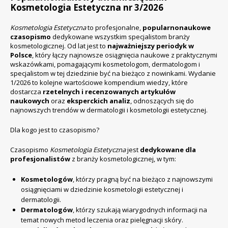
Kosmetologia Estetyczna nr 3/2026
Kosmetologia Estetyczna
to profesjonalne,
popularnonaukowe
czasopismo
dedykowane wszystkim specjalistom branży
kosmetologicznej. Od lat jest to
najważniejszy periodyk w
Polsce
, który łączy najnowsze osiągnięcia naukowe z praktycznymi
wskazówkami, pomagającymi kosmetologom, dermatologom i
specjalistom w tej dziedzinie być na bieżąco z nowinkami. Wydanie
1/2026 to kolejne wartościowe kompendium wiedzy, które
dostarcza
rzetelnych i recenzowanych artykułów
naukowych
oraz
eksperckich analiz
, odnoszących się do
najnowszych trendów w dermatologii i kosmetologii estetycznej.
Dla kogo jest to czasopismo?
Czasopismo
Kosmetologia Estetyczna
jest
dedykowane dla
profesjonalistów
z branży kosmetologicznej, w tym:
Kosmetologów
, którzy pragną być na bieżąco z najnowszymi
osiągnięciami w dziedzinie kosmetologii estetycznej i
dermatologii.
Dermatologów
, którzy szukają wiarygodnych informacji na
temat nowych metod leczenia oraz pielęgnacji skóry.