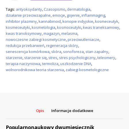
Popularnonaukowe
Kosmetologia
Tags:
antyoksydanty
,
Czasopismo
,
dermatologia
,
Estetyczna
działanie przeciwzapalne
,
emocje
,
gojenie
,
inflammaging
,
nr
inhibitor plazminy
,
kannabinoid
,
konopie indyjskie
,
kosmeceutyk
,
3/2026
kosmeceutyki
,
kosmetologia
,
kosmoceutyki
,
kwas traneksamowy
,
KE
kwas tranoksymowy
,
magazyn
,
melasma
,
wersja
nowoczesne zabiegi kosmetyczne
,
przeciwutleniacze
,
papierowa
redukcja przebarwień
,
regeneracja skóry
,
senescencja komórkowa
,
skóra
,
sonoforeza
,
stan zapalny
,
starzenie
,
starzenie się
,
stres
,
stres psychologiczny
,
teleomery
,
terapia naczyniowa
,
termoliza
,
uszkodzenie DNA
,
wolnorodnikowa teoria starzenia
,
zabiegi kosmetologiczne
Opis
Informacje dodatkowe
Popularnonaukowy dwumiesięcznik