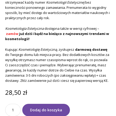
otrzymywać każdy numer
Kosmetologii Estetycznej
bez
konieczności ponownego zamawiania. Prenumerata to wygodny
sposób, by mieć dostęp do wartościowych materiałów naukowych i
praktycznych przez cały rok.
Kosmetologia Estetyczna
dostępna także w wersji cyfrowej –
zam
ów
już dziś i bądź na bieżąco z najnowszymi trendami w
kosmetologii!
Kupując
Kosmetologię Estetyczną
, zyskujesz
darmową dostawę
do Twojego domu lub miejsca pracy. Bez dodatkowych kosztów za
wysyłkę otrzymasz numer czasopisma wprost do rąk, co pozwala
Ci zaoszczędzić czas i pieniądze. Wybierając prenumeratę, masz
gwarancję, że każdy numer dotrze do Ciebie na czas. Wysyłka
zamówienia: 3-5 dni roboczych (po zaksięgowaniu wpłaty) + czas
dostawy. Złóż zamówienie już dziś i ciesz się papierową wersją KE.
28,50
zł
ilość
Dodaj do koszyka
Czasopismo