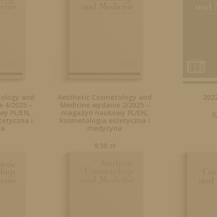
tology and
Aesthetic Cosmetology and
202
 4/2025 –
Medicine wydanie 2/2025 –
y PL/EN,
magazyn naukowy PL/EN,
9
tetyczna i
kosmetologia estetyczna i
na
medycyna
9,50
zł