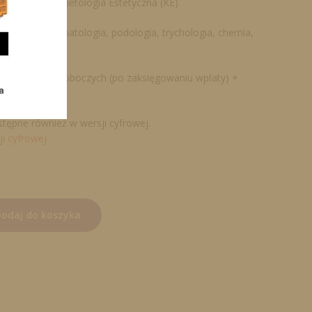
ięcznika Kosmetologia Estetyczna (KE).
tologia, dermatologia, podologia, trychologia, chemia,
yna.
nia: 3-5 dni roboczych (po zaksięgowaniu wpłaty) +
tępne również w wersji cyfrowej.
ji cyfrowej
odaj do koszyka