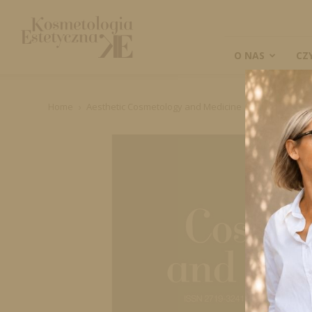
Kosmetologia
Estetyczna
O NAS
CZ
Home
Aesthetic Cosmetology and Medicine
Wydania pap