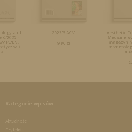
tology and
2023/3 ACM
Aesthetic C
 6/2025 –
Medicine wy
y PL/EN,
magazyn n
9,90
zł
tetyczna i
kosmetologi
na
me
9
Kategorie wpisów
Aktualności
Czytelnia