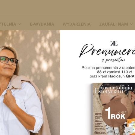
YTELNIA
E-WYDANIA
WYDARZENIA
ZAUFALI NAM
ierowe
2021/6 ACM
2021/6 
Dwumiesięczni
Medicine
zawie
angielskim.
Wybrane artyku