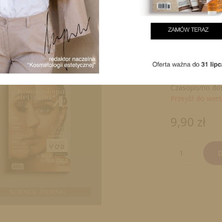
łamach dwumies
Tematyka: kosme
biologia, medyc
Wysyłka zamówie
czas dostawy.
Czasopismo dos
Przejdź do wers
9,90
zł
ilość
D
2021/6
ACM