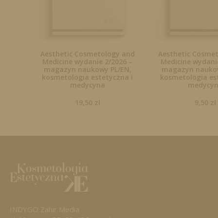
Aesthetic Cosmetology and
Aesthetic Cosme
Medicine wydanie 2/2026 –
Medicine wydanie
magazyn naukowy PL/EN,
magazyn naukow
kosmetologia estetyczna i
kosmetologia es
medycyna
medycy
19,50
zł
9,50
zł
INDYGO Zahir Media