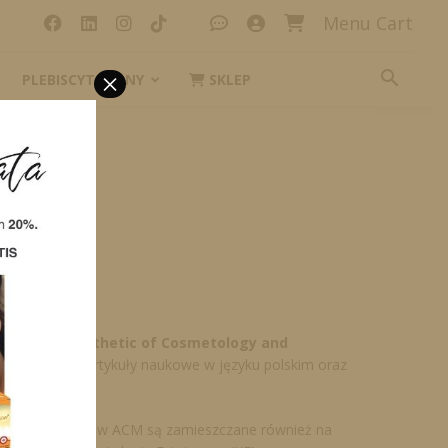
Menu Cart
×
PLEBISCYT_IKONY
SKLEP
ACM
k naukowy
Aesthetic of Cosmetology and
ra wyłącznie artykuły naukowe w języku polskim oraz
ły publikowane w ACM są zamieszczane również na