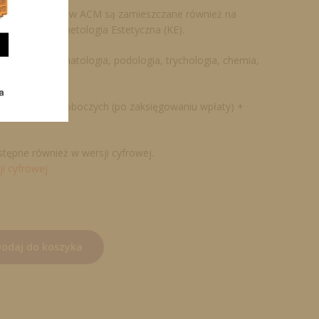
ły publikowane w ACM są zamieszczane również na
ięcznika Kosmetologia Estetyczna (KE).
tologia, dermatologia, podologia, trychologia, chemia,
yna.
nia: 3-5 dni roboczych (po zaksięgowaniu wpłaty) +
tępne również w wersji cyfrowej.
ji cyfrowej
odaj do koszyka