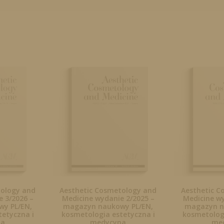
tology and
Aesthetic Cosmetology and
Aesthetic C
 3/2026 –
Medicine wydanie 2/2025 –
Medicine wy
y PL/EN,
magazyn naukowy PL/EN,
magazyn n
tetyczna i
kosmetologia estetyczna i
kosmetologi
na
medycyna
me