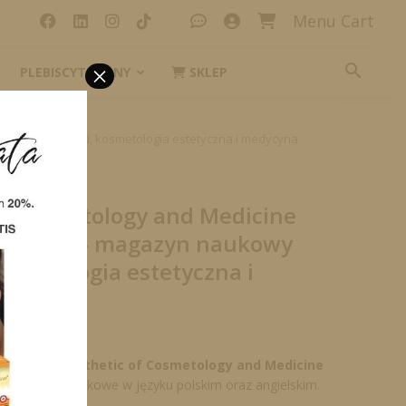
Menu Cart
×
PLEBISCYT_IKONY
SKLEP
 naukowy PL/EN, kosmetologia estetyczna i medycyna
c Cosmetology and Medicine
 1/2025 – magazyn naukowy
osmetologia estetyczna i
na
k naukowy
Aesthetic of Cosmetology and Medicine
ie artykuły naukowe w języku polskim oraz angielskim.