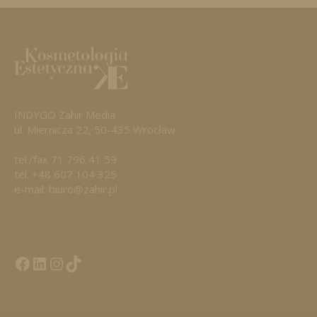
INDYGO Zahir Media
ul. Miernicza 22, 50-435 Wrocław
tel./fax 71 796 41 59
tel. +48 607 104 325
e-mail: biuro@zahir.pl
Facebook
LinkedIn
Tik Tok KE
Instagramm KE