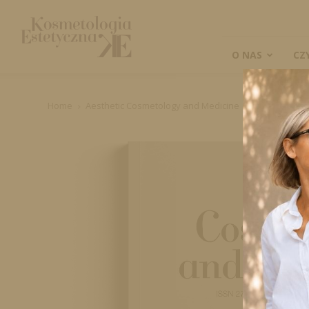
Kosmetologia
Estetyczna
O NAS
CZ
Home
Aesthetic Cosmetology and Medicine
Wydania pap