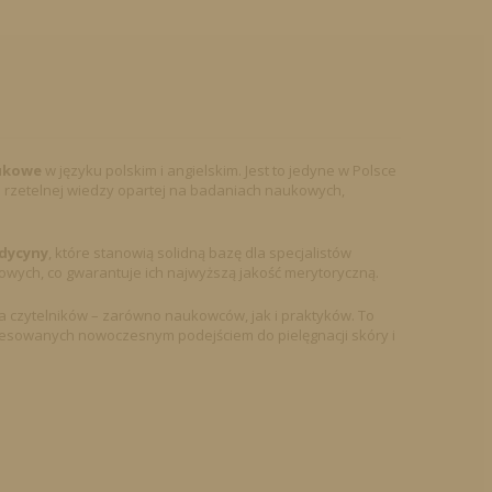
aukowe
w języku polskim i angielskim. Jest to jedyne w Polsce
 rzetelnej wiedzy opartej na badaniach naukowych,
edycyny
, które stanowią solidną bazę dla specjalistów
owych, co gwarantuje ich najwyższą jakość merytoryczną.
na czytelników – zarówno naukowców, jak i praktyków. To
resowanych nowoczesnym podejściem do pielęgnacji skóry i