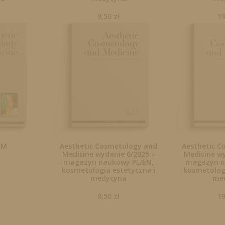
ł
9,50
zł
1
CM
Aesthetic Cosmetology and
Aesthetic C
Medicine wydanie 6/2025 –
Medicine wy
magazyn naukowy PL/EN,
magazyn n
kosmetologia estetyczna i
kosmetologi
medycyna
me
9,50
zł
1