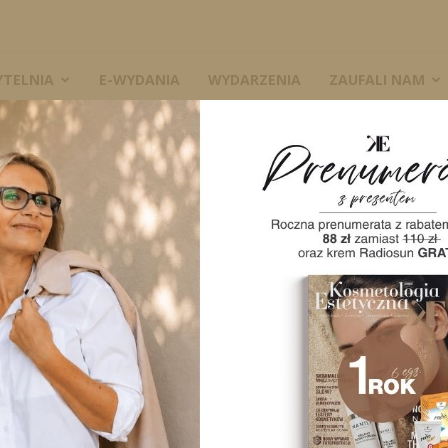
YTELNIA
E-WYDANIA
WYDARZENIA
ZAUFALI NAM
ierowe
Aesthetic Cosmetology and Medicine wydanie 1/2025 – magazyn
Aestheti
wydanie
PL/EN, k
medycy
Dwumiesięczni
zawiera wyłączn