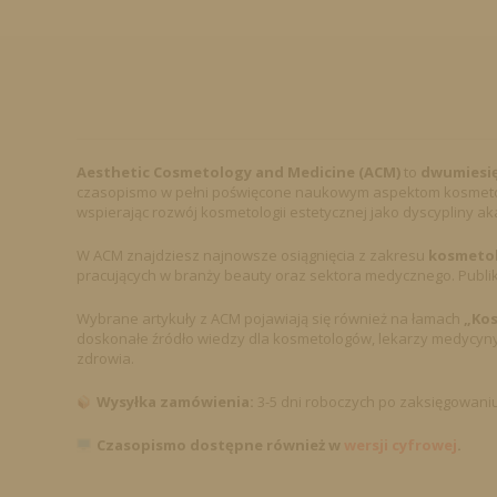
Aesthetic Cosmetology and Medicine (ACM)
to
dwumiesi
czasopismo w pełni poświęcone naukowym aspektom kosmetologi
wspierając rozwój kosmetologii estetycznej jako dyscypliny aka
W ACM znajdziesz najnowsze osiągnięcia z zakresu
kosmetolo
pracujących w branży beauty oraz sektora medycznego. Publik
Wybrane artykuły z ACM pojawiają się również na łamach
„Kos
doskonałe źródło wiedzy dla kosmetologów, lekarzy medycyny
zdrowia.
Wysyłka zamówienia:
3-5 dni roboczych po zaksięgowaniu
Czasopismo dostępne również w
wersji cyfrowej
.