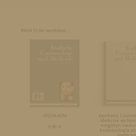
Może Ci się spodobać...
2022/6 ACM
Aesthetic Cosme
Medicine wydanie
magazyn naukow
9,90
zł
kosmetologia es
medycy