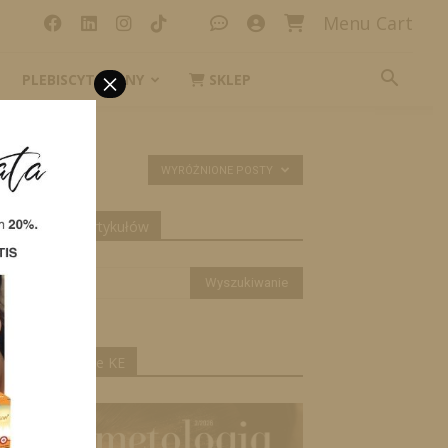
Menu Cart
×
PLEBISCYT_IKONY
SKLEP
WYRÓŻNIONE POSTY
yszukiwanie artykułów
ktualne wydanie KE