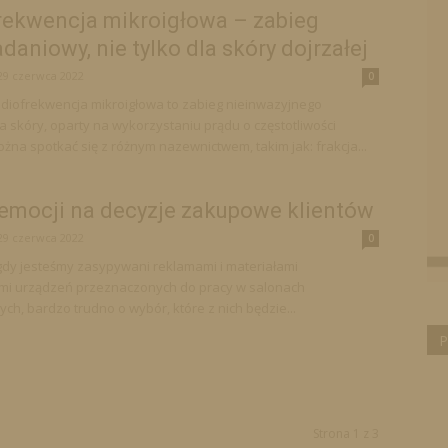
rekwencja mikroigłowa – zabieg
daniowy, nie tylko dla skóry dojrzałej
29 czerwca 2022
0
adiofrekwencja mikroigłowa to zabieg nieinwazyjnego
 skóry, oparty na wykorzystaniu prądu o częstotliwości
żna spotkać się z różnym nazewnictwem, takim jak: frakcja...
emocji na decyzje zakupowe klientów
29 czerwca 2022
0
dy jesteśmy zasypywani reklamami i materiałami
mi urządzeń przeznaczonych do pracy w salonach
ch, bardzo trudno o wybór, które z nich będzie...
P
Strona 1 z 3