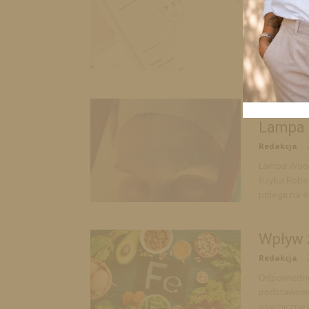
Redakcja
-
W ostatnich
kojarzona gł
wiedzę z róż
Diagnos
Lampa
Redakcja
-
Lampa Wooda
fizyka Robe
polega na e
Wpływ 
Redakcja
-
Odpowiedni 
podstawowe 
psychiczne