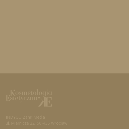
INDYGO Zahir Media
ul. Miernicza 22, 50-435 Wrocław