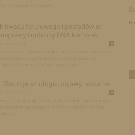
ych, funkcje immunologiczne,...
Su
Ema
k kwasu ferulowego i peptydów w
e naprawy i ochrony DNA komórek
29 czerwca 2022
0
jednostką, z której złożony jest ludzki organizm, to komórka.
iwości prawidłowego funkcjonowania organizmu bez
iałających komórek. Skóra jako organ także...
A
. Rodzaje, etiologia, objawy, leczenie
29 czerwca 2022
0
słowo, za którym kryje się kilka rodzajów problemów skórnych.
ich współistnieją, następują po sobie, a jeszcze inne mają
mienne...