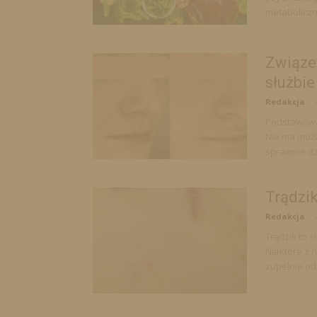
metaboliczn
Związe
służbi
Redakcja
-
Podstawowa 
Nie ma możl
sprawnie dz
Trądzik
Redakcja
-
Trądzik to 
Niektóre z n
zupełnie od