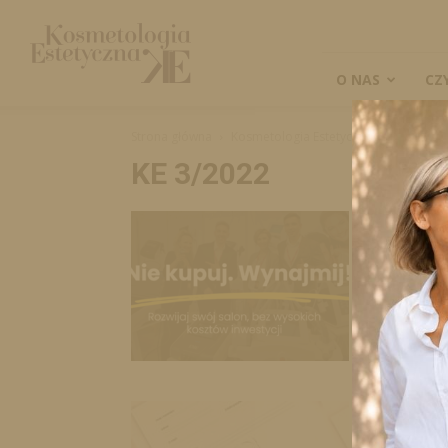
Kosmetologia
Estetyczna
O NAS
CZ
Strona główna
Kosmetologia Estetyczna
KE 3/2022
KE 3/2022
Dot Gl
Redakcja
-
DOT Global 
sprzętu do 
inwestowani
Konsul
holisty