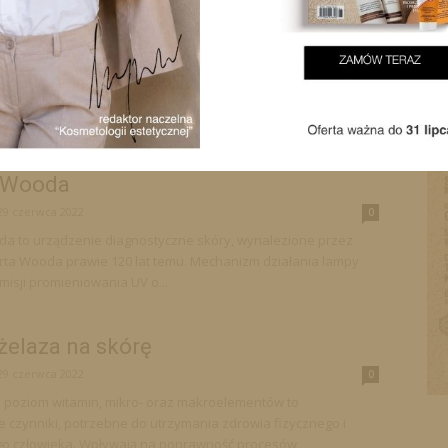
29 czerwca 2022
0
 latach kosmetologia przeżywa prawdziwy rozkwit. Kiedyś
ównie z zabiegami w gabinecie, stała się dziedziną, która łączy
nych obszarów i...
tyka kosmetologiczna na serio Cz. 3.
 Wooda
29 czerwca 2022
0
 to urządzenie diagnostyczne skóry, wynalezione przez
rta Wooda prawie 120 lat temu. Mechanizm działania lampy
misji promieniowania UV o...
żelaza na skórę
29 czerwca 2022
0
poziom witamin, mikro- oraz makroelementów to
czynniki, potrzebne do utrzymania zdrowia fizycznego i
go człowieka. Wpływają na poprawność procesów