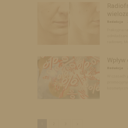
Radiof
wieloza
Redakcja
-
Frakcyjna r
odmładzania
radiowej. Mo
Wpływ 
Redakcja
-
W czasach g
promocyjny
kosmetyczny
1
2
3