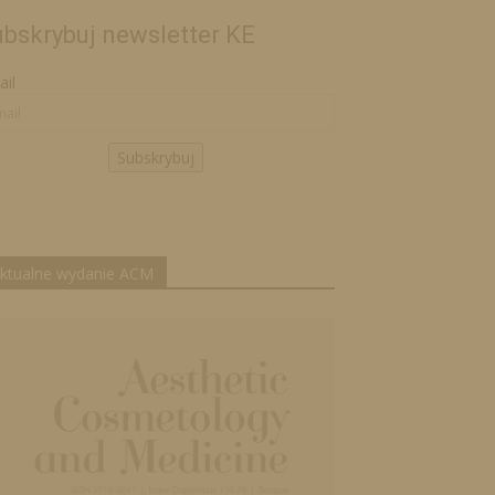
bskrybuj newsletter KE
il
Subskrybuj
ktualne wydanie ACM