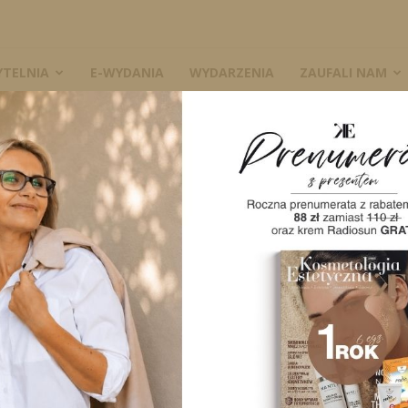
YTELNIA
E-WYDANIA
WYDARZENIA
ZAUFALI NAM
obal z WeSub
W
5 lipca 2022
0
z WeSub przygotowali innowacyjne rozwiązanie subskrypcji
Twojego salonu! Ciesz się najlepszymi urządzeniami bez
a. Wynajem nie ma nic wspólnego z...
A
tacja kosmetologiczna. Jak zacząć
czną pracę ze skórą?