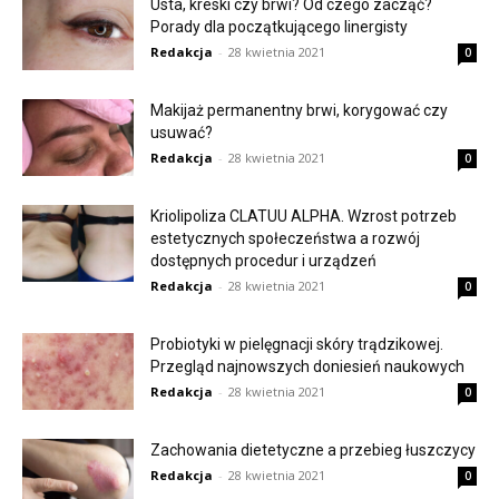
Usta, kreski czy brwi? Od czego zacząć?
Porady dla początkującego linergisty
Redakcja
-
28 kwietnia 2021
0
Makijaż permanentny brwi, korygować czy
usuwać?
Redakcja
-
28 kwietnia 2021
0
Kriolipoliza CLATUU ALPHA. Wzrost potrzeb
estetycznych społeczeństwa a rozwój
dostępnych procedur i urządzeń
Redakcja
-
28 kwietnia 2021
0
Probiotyki w pielęgnacji skóry trądzikowej.
Przegląd najnowszych doniesień naukowych
Redakcja
-
28 kwietnia 2021
0
Zachowania dietetyczne a przebieg łuszczycy
Redakcja
-
28 kwietnia 2021
0