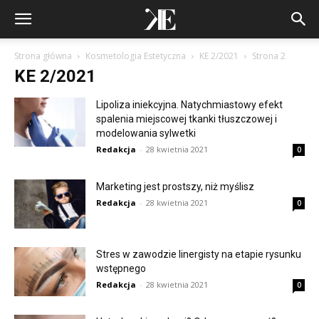
Strona główna
Kosmetologia Estetyczna
KE 2/2021
Strona 2
KE 2/2021
Lipoliza iniekcyjna. Natychmiastowy efekt
spalenia miejscowej tkanki tłuszczowej i
modelowania sylwetki
Redakcja
-
28 kwietnia 2021
0
Marketing jest prostszy, niż myślisz
Redakcja
-
28 kwietnia 2021
0
Stres w zawodzie linergisty na etapie rysunku
wstępnego
Redakcja
-
28 kwietnia 2021
0