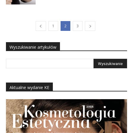
1
2
3
Wyszukiwanie artykułów
Aktualne wydanie KE