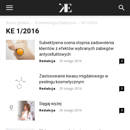
Strona główna
Kosmetologia Estetyczna
KE 1/2016
KE 1/2016
Subiektywna ocena stopnia zadowolenia
klientów z efektów wybranych zabiegów
antycellulitowych
Redakcja
-
29 lutego 2016
0
Zastosowanie kwasu migdałowego w
peelingu kosmetycznym
Redakcja
-
29 lutego 2016
0
Sięgaj wyżej
Redakcja
-
29 lutego 2016
0