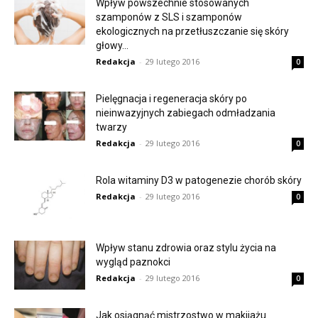
Wpływ powszechnie stosowanych
szamponów z SLS i szamponów
ekologicznych na przetłuszczanie się skóry
głowy...
Redakcja
-
29 lutego 2016
0
Pielęgnacja i regeneracja skóry po
nieinwazyjnych zabiegach odmładzania
twarzy
Redakcja
-
29 lutego 2016
0
Rola witaminy D3 w patogenezie chorób skóry
Redakcja
-
29 lutego 2016
0
Wpływ stanu zdrowia oraz stylu życia na
wygląd paznokci
Redakcja
-
29 lutego 2016
0
Jak osiągnąć mistrzostwo w makijażu