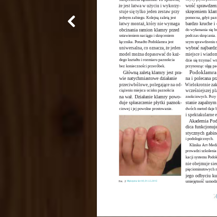
że jest łatwa w użyciu i wykorzy-
wość sprawdzeni
stuje się tylko jeden zestaw przy
skręceniem klam
jednym zabiegu. Kolejną zaletą jest
pomocna, gdyż paz
łatwy montaż, który nie wymaga
bardzo kruche i
obcinania ramion klamry przed
do wyłamania się b
ustawieniem naciągu i skręceniem
podczas skręcania.
łącznika. Ponadto Podoklamra jest
szym sprawdzeniu 
uniwersalna, co oznacza, że jeden
wybrać najbardz
model można dopasować do każ-
miejsce i wiadom
dego kształtu i rozmiaru paznokcia
dzie się trzymać wm
bez konieczności przeróbek.
przynosząc ulgę pa
Podoklamra j
Główną zaletą klamry jest pra-
wie natychmiastowe działanie
na i polecana pr
przeciwbólowe, polegające na od-
Wielokrotnie zak
ciążeniu miejsca ucisku paznokcia
wcześniejszej pl
na wał. Działanie klamry powo-
znokciowych. Przy
duje spłaszczenie płytki paznok-
stanie zapalnym
ciowej i jej powolne prostowanie.
dwóch metod daje b
i spektakularne e
Akademia Podo
dica funkcjonuje
stycznych gabin
i podologicznych.
Klinika Art-Med
prowadzi szkolenia 
kacji systemu Podo
nie obejmuje sie
pięciominutowych 
jego odbyciu ku
umiejętność samodzi
Fot. 2
Mężczyzna lat 18, 01.12.2015