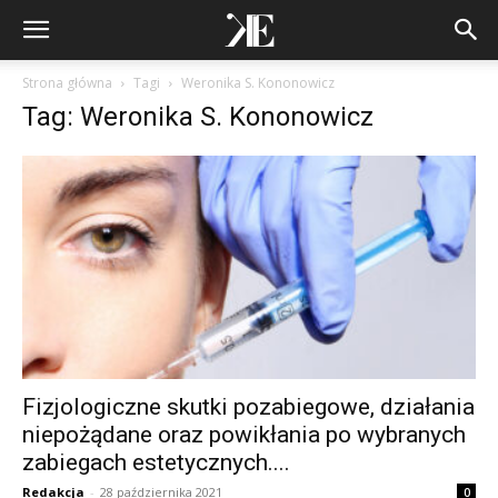
Strona główna
Tagi
Weronika S. Kononowicz
Tag: Weronika S. Kononowicz
Fizjologiczne skutki pozabiegowe, działania
niepożądane oraz powikłania po wybranych
zabiegach estetycznych....
Redakcja
-
28 października 2021
0