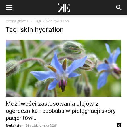
Strona główna
Tagi
Skin hydration
Tag: skin hydration
Możliwości zastosowania olejów z
ogórecznika i baobabu w pielęgnacji skóry
pacjentów...
Redakcja
-
24 października 2025
0