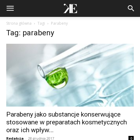
Strona główna
Tagi
Parabeny
Tag: parabeny
Parabeny jako substancje konserwujące
stosowane w preparatach kosmetycznych
oraz ich wpływ...
Redakcja
-
28 grudnia 2017
0