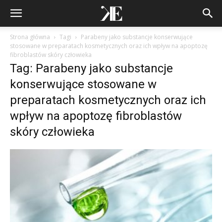
Strona główna
Tagi
Parabeny jako substancje konserwujące
stosowane w preparatach kosmetycznych oraz ich wpływ na apoptozę
fibroblastów skóry człowieka
Tag: Parabeny jako substancje
konserwujące stosowane w
preparatach kosmetycznych oraz ich
wpływ na apoptozę fibroblastów
skóry człowieka