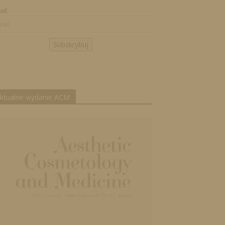
il
Subskrybuj
ktualne wydanie ACM