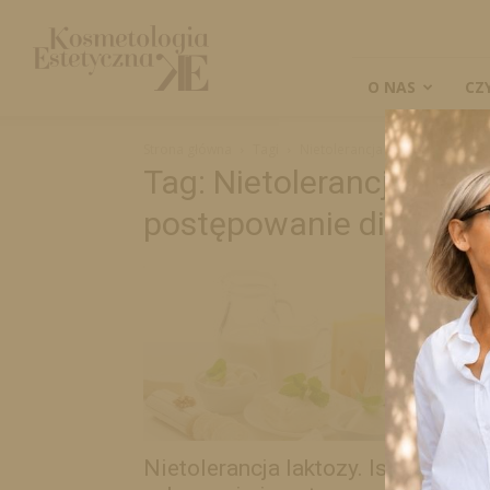
Kosmetologia
Estetyczna
O NAS
CZ
Strona główna
Tagi
Nietolerancja laktozy. Istota 
Tag: Nietolerancja lakto
postępowanie dietetyc
Nietolerancja laktozy. Istota