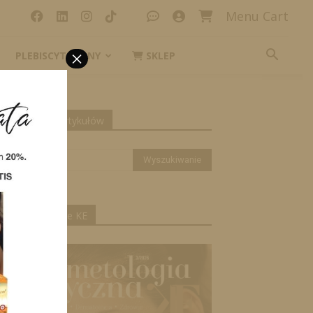
Menu Cart
×
PLEBISCYT_IKONY
SKLEP
yszukiwanie artykułów
ktualne wydanie KE