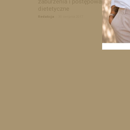
zaburzenia i postępowanie
dietetyczne
Redakcja
-
30 sierpnia 2017