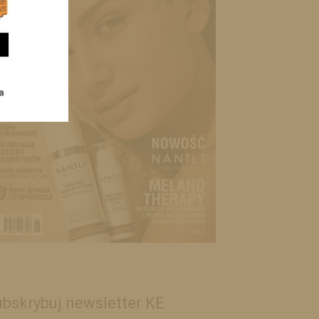
bskrybuj newsletter KE