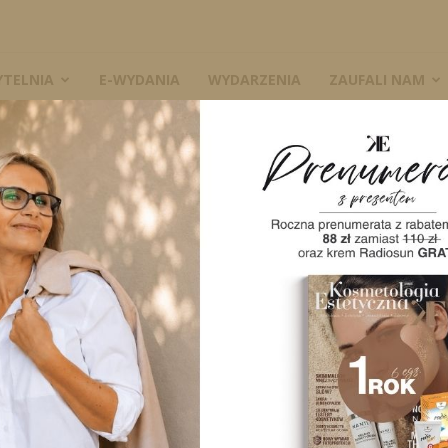
YTELNIA
E-WYDANIA
WYDARZENIA
ZAUFALI NAM
zaburzenia i postępowanie dietetyczne
zy. Istota zaburzenia i
W
zne
A