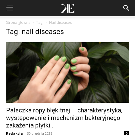
Strona główna
Tagi
Nail diseases
Tag: nail diseases
Pałeczka ropy błękitnej – charakterystyka,
występowanie i mechanizm bakteryjnego
zakażenia płytki...
Redakcja
-
30 grudnia 2025
0