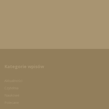
Kategorie wpisów
Aktualności
Czytelnia
Naukowe
Polecane