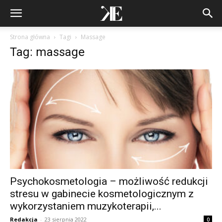
Strona główna
Tagi
Massage
Tag: massage
Psychokosmetologia – możliwość redukcji
stresu w gabinecie kosmetologicznym z
wykorzystaniem muzykoterapii,...
Redakcja
-
23 sierpnia 2022
0