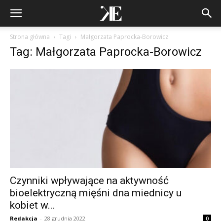
Strona główna
Tagi
Małgorzata Paprocka-Borowicz
Tag: Małgorzata Paprocka-Borowicz
Czynniki wpływające na aktywność
bioelektryczną mięśni dna miednicy u
kobiet w...
Redakcja
-
28 grudnia 2022
0