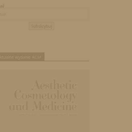
il
Subskrybuj
ktualne wydanie ACM