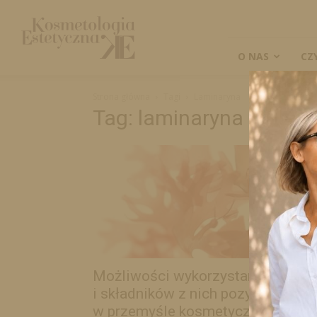
Kosmetologia
Estetyczna
O NAS
CZ
Strona główna
Tagi
Laminaryna
Tag: laminaryna
Możliwości wykorzystania glonó
i składników z nich pozyskiwanyc
w przemyśle kosmetycznym