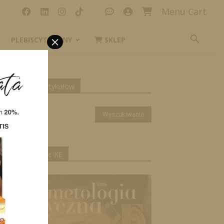
Menu Cart
×
PLEBISCYT_IKONY
SKLEP
yszukiwanie artykułów
ktualne wydanie KE