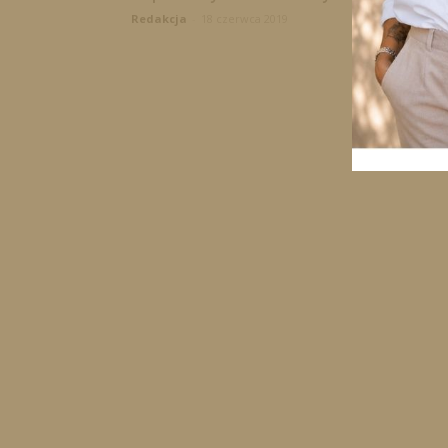
Redakcja
-
18 czerwca 2019