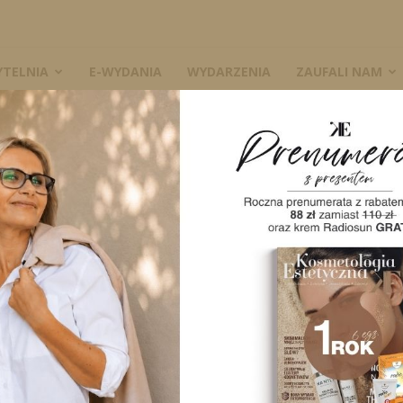
YTELNIA
E-WYDANIA
WYDARZENIA
ZAUFALI NAM
W
A
w
h