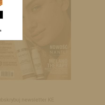
bskrybuj newsletter KE