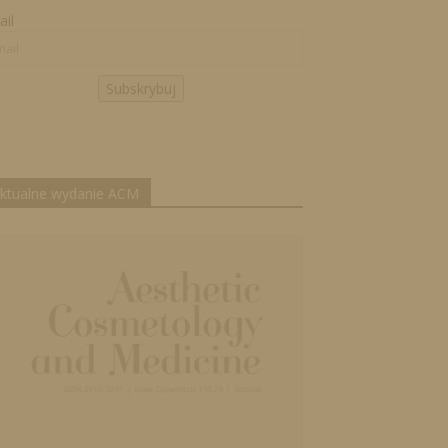
il
Subskrybuj
ktualne wydanie ACM