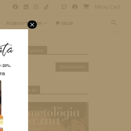
Menu Cart
×
PLEBISCYT_IKONY
SKLEP
yszukiwanie artykułów
ktualne wydanie KE