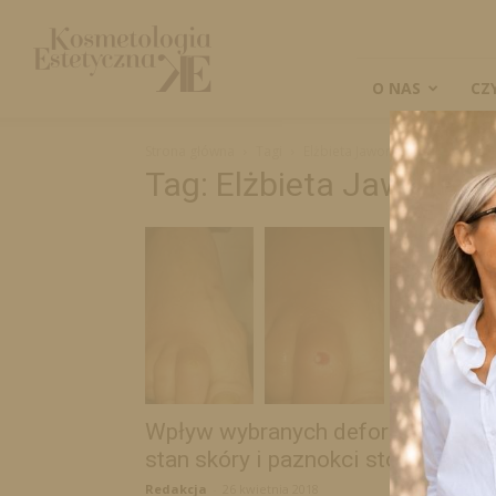
Kosmetologia
Estetyczna
O NAS
CZ
Strona główna
Tagi
Elżbieta Jaworska
Tag: Elżbieta Jaworska
Wpływ wybranych deformacji na
stan skóry i paznokci stóp
Redakcja
-
26 kwietnia 2018