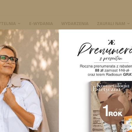
YTELNIA
E-WYDANIA
WYDARZENIA
ZAUFALI NAM
W
A
0