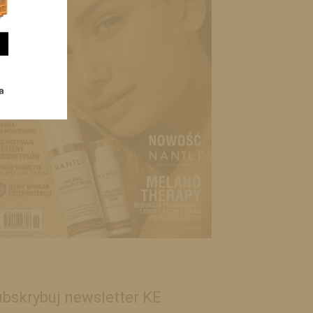
bskrybuj newsletter KE