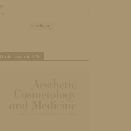
il
Subskrybuj
ktualne wydanie ACM