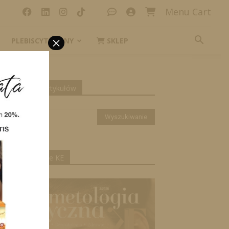
Menu Cart
×
PLEBISCYT_IKONY
SKLEP
yszukiwanie artykułów
ktualne wydanie KE