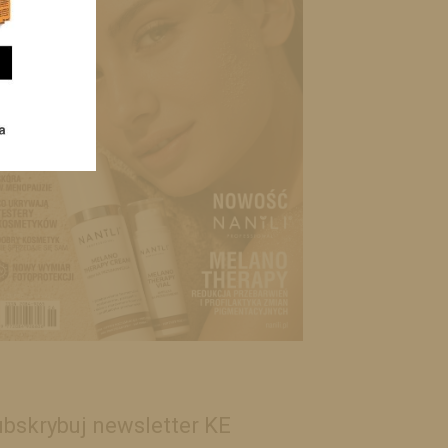
bskrybuj newsletter KE