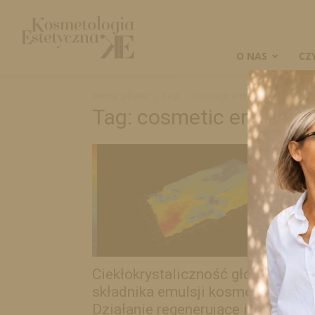
Kosmetologia
Estetyczna
O NAS
CZ
Strona główna
Tagi
Cosmetic emulsion
Tag: cosmetic emulsion
Ciekłokrystaliczność głównego
składnika emulsji kosmetycznej.
Działanie regenerujące i