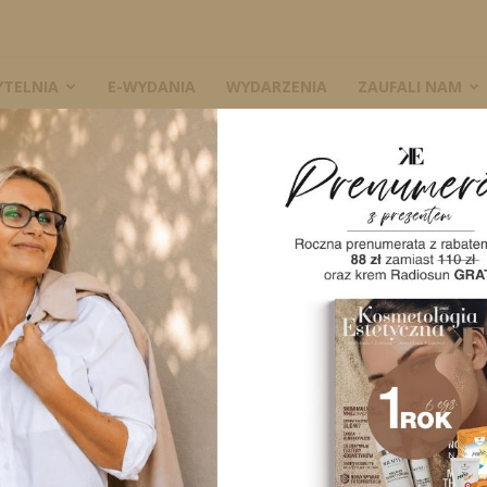
YTELNIA
E-WYDANIA
WYDARZENIA
ZAUFALI NAM
W
A