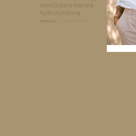
nawilżające barierę
hydrolipidową...
Redakcja
-
11 kwietnia 2019