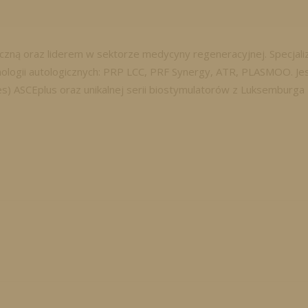
czną oraz liderem w sektorze medycyny regeneracyjnej. Specjaliz
ologii autologicznych: PRP LCC, PRF Synergy, ATR, PLASMOO. J
s) ASCEplus oraz unikalnej serii biostymulatorów z Luksemburga P