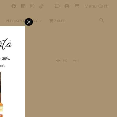
Menu Cart
×
PLEBISCYT_IKONY
SKLEP
1342
0