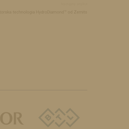
Następny artykuł
utorska technologia HydroDiamond™ od Zemits