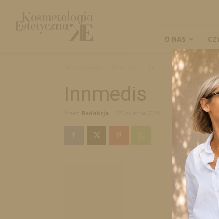
Kosmetologia
Estetyczna
O NAS
CZ
Strona główna
Partnerzy
Firmy
Innmedis
Innmedis
Przez
Redakcja
-
25 kwietnia 2024