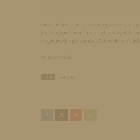
Innmedis jest polską, innowacyjną firmą medy
jesteśmy producentem certyfikowanych techn
oryginalnych egzosomów (Extracellular Vesicle
W:
asceplus.pl
TAGI
Innmedis