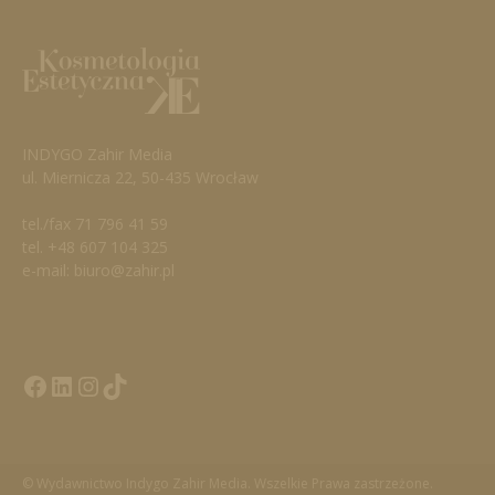
INDYGO Zahir Media
ul. Miernicza 22, 50-435 Wrocław
tel./fax 71 796 41 59
tel. +48 607 104 325
e-mail: biuro@zahir.pl
Facebook
LinkedIn
Tik Tok KE
Instagramm KE
© Wydawnictwo Indygo Zahir Media. Wszelkie Prawa zastrzeżone.