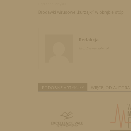
Poprzedni artykuł
Brodawki wirusowe „kurzajki” w obrębie stóp
Redakcja
http://www.zahir.pl
PODOBNE ARTYKUŁY
WIĘCEJ OD AUTORA